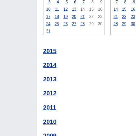
3
4
5
6
7
8
9
7
8
9
10
11
12
13
14
15
16
14
15
16
17
18
19
20
21
22
23
21
22
23
24
25
26
27
28
29
30
28
29
30
31
2015
2014
2013
2012
2011
2010
2009