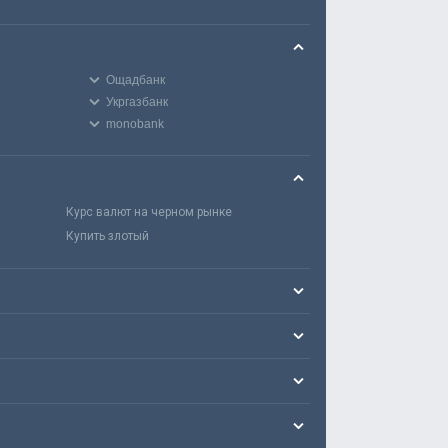
Ощадбанк
Укргазбанк
monobank
Курс валют на черном рынке
Купить злотый