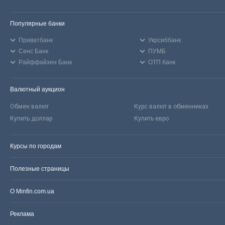
Популярные банки
Приватбанк
Укрсиббанк
Сенс Банк
ПУМБ
Райффайзен Банк
ОТП банк
Валютный аукцион
Обмен валют
Курс валют в обменниках
Купить доллар
Купить евро
Курсы по городам
Полезные страницы
О Minfin.com.ua
Реклама