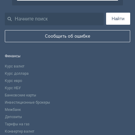
Найти
Сообщить об ошибке
Финансы
Курс валют
Курс доллара
Курс евро
Курс НБУ
Банковские карты
Инвестиционные брокеры
Межбанк
Депозиты
Тарифы на газ
Конвертер валют