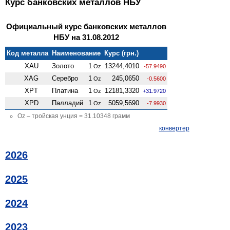
Курс банковских металлов НБУ
Официальный курс банковских металлов
НБУ на 31.08.2012
Код металла
Наименование
Курс (грн.)
XAU
Золото
1
13244,4010
Oz
-57.9490
XAG
Серебро
1
245,0650
Oz
-0.5600
XPT
Платина
1
12181,3320
Oz
+31.9720
XPD
Палладий
1
5059,5690
Oz
-7.9930
Oz – тройская унция = 31.10348 грамм
конвертер
2026
2025
2024
2023