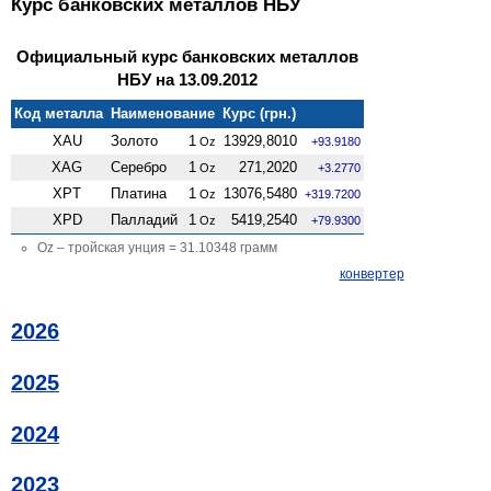
Курс банковских металлов НБУ
Официальный курс банковских металлов
НБУ на 13.09.2012
Код металла
Наименование
Курс (грн.)
XAU
Золото
1
13929,8010
Oz
+93.9180
XAG
Серебро
1
271,2020
Oz
+3.2770
XPT
Платина
1
13076,5480
Oz
+319.7200
XPD
Палладий
1
5419,2540
Oz
+79.9300
Oz – тройская унция = 31.10348 грамм
конвертер
2026
2025
2024
2023