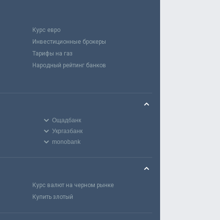
Курс евро
Инвестиционные брокеры
Тарифы на газ
Народный рейтинг банков
Ощадбанк
Укргазбанк
monobank
Курс валют на черном рынке
Купить злотый