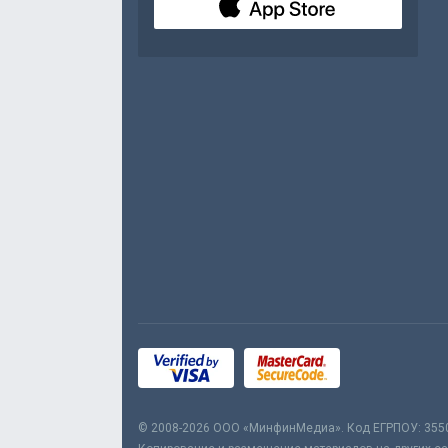
© 2008-2026 ООО «МинфинМедиа». Код ЕГРПОУ: 355