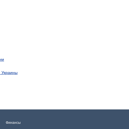
ии
С Украины
Финансы