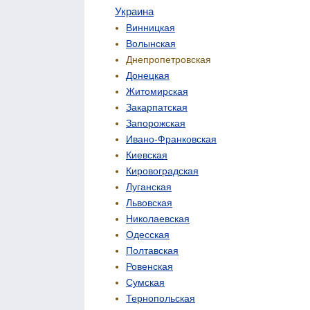
Украина
Винницкая
Волынская
Днепропетровская
Донецкая
Житомирская
Закарпатская
Запорожская
Ивано-Франковская
Киевская
Кировоградская
Луганская
Львовская
Николаевская
Одесская
Полтавская
Ровенская
Сумская
Тернопольская