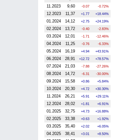
11.2023
9,60
-0.07
-0.72%
12.2023
11,37
1.77
18.44%
01.2024
14,12
2.75
24.19%
02.2024
13,72
-0.40
-2.83%
03.2024
12,01
-1.71
-12.46%
04.2024
11,25
-0.76
-6.33%
05.2024
16,19
4.94
43.91%
06.2024
28,91
12.72
78.57%
07.2024
21,03
-7.88
-27.26%
08.2024
14,72
-6.31
-30.00%
09.2024
15,58
0.86
5.84%
10.2024
20,30
4.72
30.30%
11.2024
26,21
5.91
29.11%
12.2024
28,02
1.81
6.91%
01.2025
32,75
4.73
16.88%
02.2025
33,38
0.63
1.92%
03.2025
35,40
2.02
6.05%
04.2025
38,41
3.01
8.50%