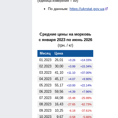
(
–
кг
)
единица измерения
По данным:
https://ukrstat.gov.ua
Средние цены на морковь
с января 2023 по июнь 2026
(грн. / кг)
Месяц
Цена
01.2023
26,01
3.26
14.33%
02.2023
30,00
3.99
15.34%
03.2023
41,10
11.10
37.00%
04.2023
45,17
4.07
9.90%
05.2023
55,17
10.00
22.14%
06.2023
59,56
4.39
7.96%
07.2023
44,08
-15.48
-25.99%
08.2023
16,43
-27.65
-62.73%
09.2023
10,25
-6.18
-37.61%
10.2023
9,67
-0.58
-5.66%