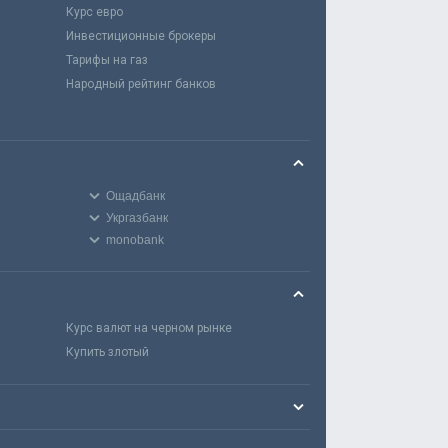
Курс евро
Инвестиционные брокеры
Тарифы на газ
Народный рейтинг банков
Ощадбанк
Укргазбанк
monobank
Курс валют на черном рынке
Купить злотый