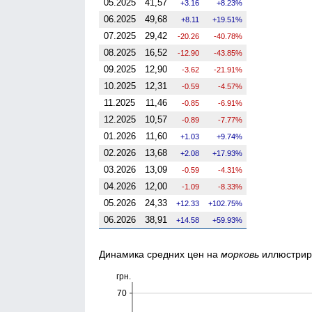
05.2025
41,57
3.16
8.23%
06.2025
49,68
8.11
19.51%
07.2025
29,42
-20.26
-40.78%
08.2025
16,52
-12.90
-43.85%
09.2025
12,90
-3.62
-21.91%
10.2025
12,31
-0.59
-4.57%
11.2025
11,46
-0.85
-6.91%
12.2025
10,57
-0.89
-7.77%
01.2026
11,60
1.03
9.74%
02.2026
13,68
2.08
17.93%
03.2026
13,09
-0.59
-4.31%
04.2026
12,00
-1.09
-8.33%
05.2026
24,33
12.33
102.75%
06.2026
38,91
14.58
59.93%
Динамика средних цен на
морковь
иллюстрир
грн.
70