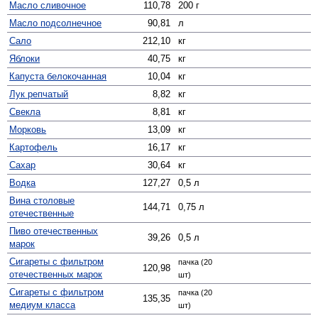
Масло сливочное
110,78
200 г
Масло подсолнечное
90,81
л
Сало
212,10
кг
Яблоки
40,75
кг
Капуста белокочанная
10,04
кг
Лук репчатый
8,82
кг
Свекла
8,81
кг
Морковь
13,09
кг
Картофель
16,17
кг
Сахар
30,64
кг
Водка
127,27
0,5 л
Вина столовые
144,71
0,75 л
отечественные
Пиво отечественных
39,26
0,5 л
марок
Сигареты с фильтром
пачка (20
120,98
отечественных марок
шт)
Сигареты с фильтром
пачка (20
135,35
медиум класса
шт)