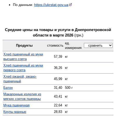
По данным:
https://ukrstat.gov.ua
Средние цены на товары и услуги в Днепропетровской
области в марте 2026
(грн.)
ед.
Продукты
стоимость
измерения
Хлеб пшеничный из муки
57,39
кг
высшего сорта
Хлеб пшеничный из муки
36,26
кг
первого сорта
Хлеб ржаной, ржано-
45,99
кг
пшеничный
Батон
31,40
500 г
Макаронные изделия из
43,41
кг
мягких сортов пшеницы
Мука пшеничная
22,64
кг
Крупы манные
28,83
кг