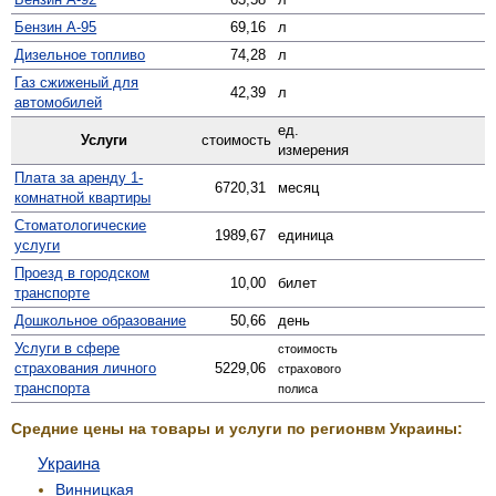
Бензин А-95
69,16
л
Дизельное топливо
74,28
л
Газ сжиженый для
42,39
л
автомобилей
ед.
Услуги
стоимость
измерения
Плата за аренду 1-
6720,31
месяц
комнатной квартиры
Стомато­логические
1989,67
единица
услуги
Проезд в городском
10,00
билет
транспорте
Дошкольное образование
50,66
день
Услуги в сфере
стоимость
страхования личного
5229,06
страхового
транспорта
полиса
Средние цены на товары и услуги по регионвм Украины:
Украина
Винницкая