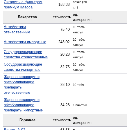
Сигареты с фильтром
пачка (20
158,38
премиум класса
шт)
ед.
Лекарства
стоимость
измерения
Антибиотики
10 табл./
75,40
отечественные
капсул
10 табл./
Антибиотики импортные
248,02
капсул
Сосудо­расширяющие
10 табл./
20,28
средства отечественные
капсул
Сосуд­орасширяющие
10 табл./
82,75
средства импортные
капсул
Жаро­понижающие и
обезболивающие
28,10
10 табл.
препараты
отечественные
Жаро­понижающие и
обезболивающие
34,28
1 пакетик
препараты импортные
ед.
Горючее
стоимость
измерения
Бензин А-92
63,58
л