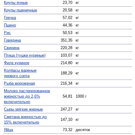
Крупы ячные
23,70
кг
Крупы пшеничные
20,58
кг
Гречка
57,02
кг
Пшено
44,36
кг
Рис
50,53
кг
Говядина
351,35
кг
Свинина
220,28
кг
Птица (тушки куриные)
103,07
кг
Филе куриное
214,80
кг
Колбасы вареные
188,29
кг
первого сорта
Рыба мороженая
216,34
кг
Молоко пастеризованное
жирностью до 2,6%
54,81
1000 г
включительно
Сыры мягкие жирные
247,27
кг
Сметана жирностью до
147,10
кг
15% включительно
Яйца
73,32
десяток