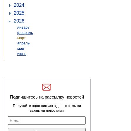
2024
2025
2026
январь
февраль
март
апрель
май
июнь
Подпишитесь на рассылку новостей
Получайте одно письмо в день с самыми
важными новостями