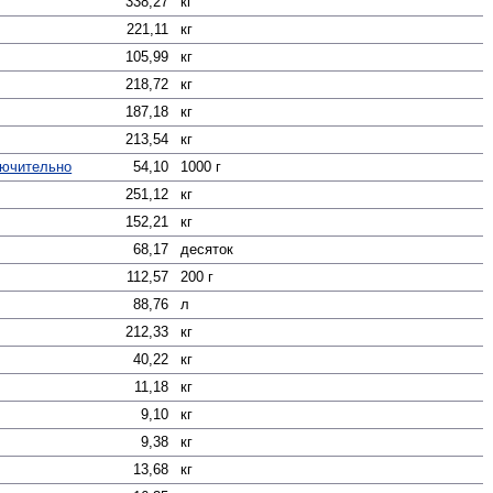
338,27
кг
221,11
кг
105,99
кг
218,72
кг
187,18
кг
213,54
кг
лючительно
54,10
1000 г
251,12
кг
152,21
кг
68,17
десяток
112,57
200 г
88,76
л
212,33
кг
40,22
кг
11,18
кг
9,10
кг
9,38
кг
13,68
кг