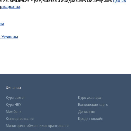
е ознакомиться с результатами ежедневного мониторинга
цен на
ермаркетах
.
ии
С Украины
Финансы
Курс валют
Курс доллара
Курс НБУ
Банковские карты
Межбанк
Депозиты
Конвертер валют
Кредит онлайн
Мониторинг обменников криптовалют