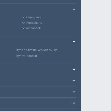
Ощадбанк
Укргазбанк
monobank
Курс валют на черном рынке
Купить злотый