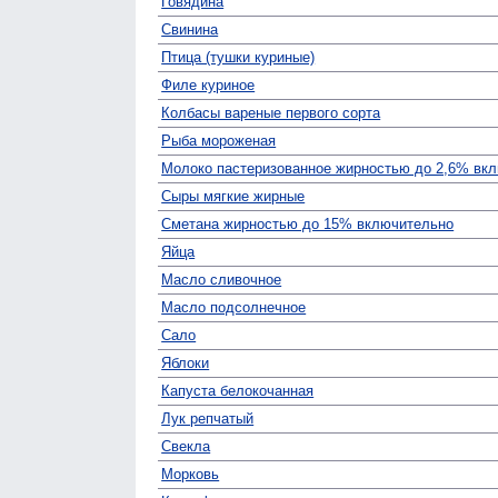
Говядина
Свинина
Птица (тушки куриные)
Филе куриное
Колбасы вареные первого сорта
Рыба мороженая
Молоко пастеризованное жирностью до 2,6% вк
Сыры мягкие жирные
Сметана жирностью до 15% включительно
Яйца
Масло сливочное
Масло подсолнечное
Сало
Яблоки
Капуста белокочанная
Лук репчатый
Свекла
Морковь