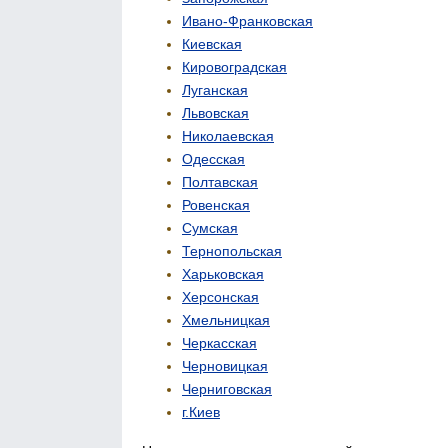
Ивано-Франковская
Киевская
Кировоградская
Луганская
Львовская
Николаевская
Одесская
Полтавская
Ровенская
Сумская
Тернопольская
Харьковская
Херсонская
Хмельницкая
Черкасская
Черновицкая
Черниговская
г.Киев