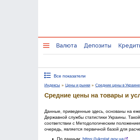
Валюта
Депозиты
Кредит
Все показатели
Индексы
»
Цены и рынки
»
Средние цены в Украин
Средние цены на товары и ус
Данные, приведенные здесь, основаны на еж
Державной службы статистики Украины. Такой
соответствии с Методологическим положением
очередь, является первичной базой для расч
По данным:
https://ukrstat.gov.ua