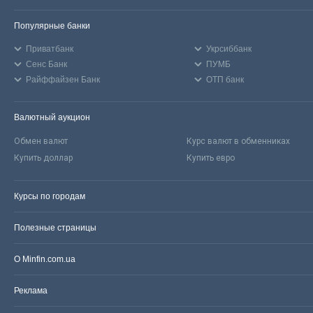
Популярные банки
Приватбанк
Укрсиббанк
Сенс Банк
ПУМБ
Райффайзен Банк
ОТП банк
Валютный аукцион
Обмен валют
Курс валют в обменниках
Купить доллар
Купить евро
Курсы по городам
Полезные страницы
О Minfin.com.ua
Реклама