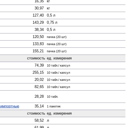
16,35
кг
30,97
кг
127,40
0,5 л
143,29
0,75 л
38,34
0,5 л
120,50
пачка (20 шт)
133,83
пачка (20 шт)
155,21
пачка (20 шт)
стоимость
ед. измерения
74,39
10 табл./ капсул
255,15
10 табл./ капсул
20,02
10 табл./ капсул
82,65
10 табл./ капсул
28,28
10 табл.
 импортные
35,14
1 пакетик
стоимость
ед. измерения
58,52
л
61,99
л