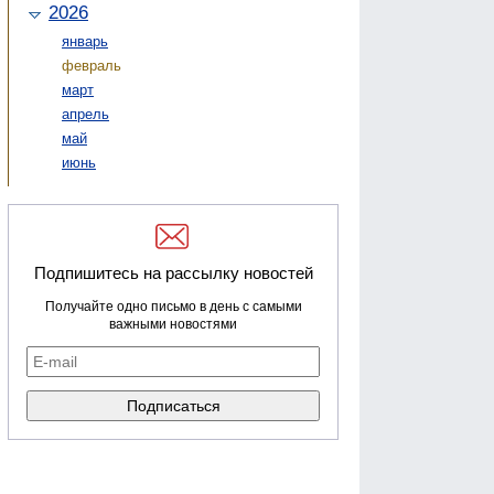
2026
январь
февраль
март
апрель
май
июнь
Подпишитесь на рассылку новостей
Получайте одно письмо в день с самыми
важными новостями