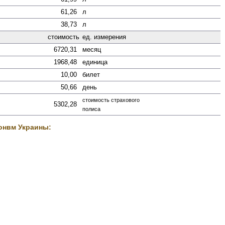
61,26
л
38,73
л
стоимость
ед. измерения
6720,31
месяц
1968,48
единица
10,00
билет
50,66
день
стоимость страхового
5302,28
полиса
онвм Украины: