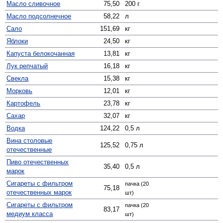
Масло сливочное
75,50
200 г
Масло подсолнечное
58,22
л
Сало
151,69
кг
Яблоки
24,50
кг
Капуста белокочанная
13,81
кг
Лук репчатый
16,18
кг
Свекла
15,38
кг
Морковь
12,01
кг
Картофель
23,78
кг
Сахар
32,07
кг
Водка
124,22
0,5 л
Вина столовые
125,52
0,75 л
отечественные
Пиво отечественных
35,40
0,5 л
марок
Сигареты с фильтром
пачка (20
75,18
отечественных марок
шт)
Сигареты с фильтром
пачка (20
83,17
медиум класса
шт)