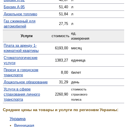
Бензин А-95
51,40
л
Дизельное топливо
51,84
л
Газ сжиженый для
27,75
л
автомобилей
ед.
Услуги
стоимость
измерения
Плата за аренду 1-
6193,00
месяц
комнатной квартиры
Стомато­логические
1383,27
единица
услуги
Проезд в городском
8,00
билет
транспорте
Дошкольное образование
31,29
день
Услуги в сфере
стоимость
страхования личного
2260,90
страхового
транспорта
полиса
Средние цены на товары и услуги по регионвм Украины:
Украина
Винницкая