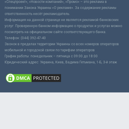
«Спецпроект», «Новости компаний», «Промо» – это реклама в
понимании Закона Украины «О рекламе». За содержание рекламы
ответственность несёт рекламодатель.
Информация на данной странице не является рекламой банковских
услуг. Проверенную банком информацию о продуктах и услугах можно
посмотреть на официальном сайте соответствующего банка.
Телефон: (044) 392-47-40
Звонок в пределах территории Украины со всех номеров операторов
мобильной и городской связи по тарифам операторов
График работы: понедельник – пятница с 09:00 до 18:00
Юридический адрес: Украина, Киев, Вадима Гетьмана, 1-Б, 3-й этаж