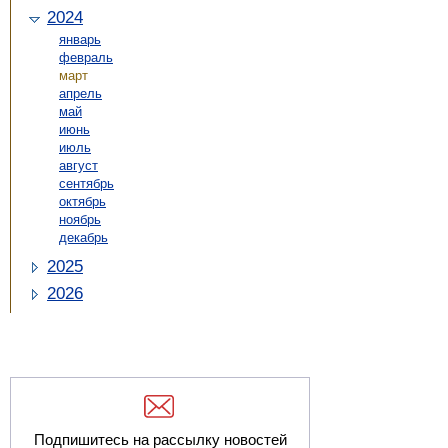
2024
январь
февраль
март
апрель
май
июнь
июль
август
сентябрь
октябрь
ноябрь
декабрь
2025
2026
Подпишитесь на рассылку новостей