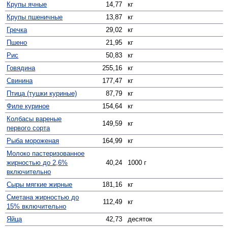
Крупы ячные
14,77
кг
Крупы пшеничные
13,87
кг
Гречка
29,02
кг
Пшено
21,95
кг
Рис
50,83
кг
Говядина
255,16
кг
Свинина
177,47
кг
Птица (тушки куриные)
87,79
кг
Филе куриное
154,64
кг
Колбасы вареные
149,59
кг
первого сорта
Рыба мороженая
164,99
кг
Молоко пастеризованное
жирностью до 2,6%
40,24
1000 г
включительно
Сыры мягкие жирные
181,16
кг
Сметана жирностью до
112,49
кг
15% включительно
Яйца
42,73
десяток