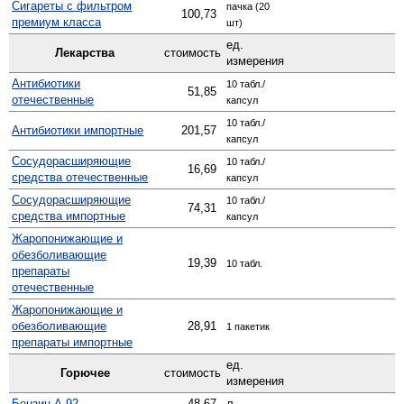
Сигареты с фильтром
пачка (20
100,73
премиум класса
шт)
ед.
Лекарства
стоимость
измерения
Антибиотики
10 табл./
51,85
отечественные
капсул
10 табл./
Антибиотики импортные
201,57
капсул
Сосудо­расширяющие
10 табл./
16,69
средства отечественные
капсул
Сосуд­орасширяющие
10 табл./
74,31
средства импортные
капсул
Жаро­понижающие и
обезболивающие
19,39
10 табл.
препараты
отечественные
Жаро­понижающие и
обезболивающие
28,91
1 пакетик
препараты импортные
ед.
Горючее
стоимость
измерения
Бензин А-92
48,67
л