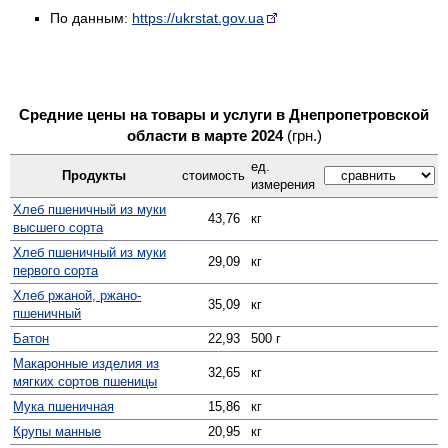
По данным:
https://ukrstat.gov.ua
Средние цены на товары и услуги в Днепропетровской
области в марте 2024
(грн.)
ед.
Продукты
стоимость
измерения
Хлеб пшеничный из муки
43,76
кг
высшего сорта
Хлеб пшеничный из муки
29,09
кг
первого сорта
Хлеб ржаной, ржано-
35,09
кг
пшеничный
Батон
22,93
500 г
Макаронные изделия из
32,65
кг
мягких сортов пшеницы
Мука пшеничная
15,86
кг
Крупы манные
20,95
кг