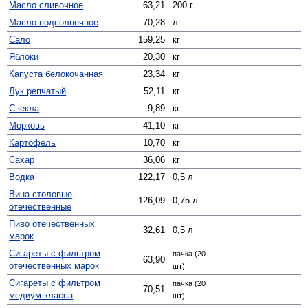
Масло сливочное
63,21
200 г
Масло подсолнечное
70,28
л
Сало
159,25
кг
Яблоки
20,30
кг
Капуста белокочанная
23,34
кг
Лук репчатый
52,11
кг
Свекла
9,89
кг
Морковь
41,10
кг
Картофель
10,70
кг
Сахар
36,06
кг
Водка
122,17
0,5 л
Вина столовые
126,09
0,75 л
отечественные
Пиво отечественных
32,61
0,5 л
марок
Сигареты с фильтром
пачка (20
63,90
отечественных марок
шт)
Сигареты с фильтром
пачка (20
70,51
медиум класса
шт)