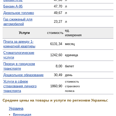
Бензин А-95
47,70
л
Дизельное топливо
49,67
л
Газ сжиженый для
23,27
л
автомобилей
ед.
Услуги
стоимость
измерения
Плата за аренду 1-
6131,34
месяц
комнатной квартиры
Стомато­логические
1242,60
единица
услуги
Проезд в городском
8,00
билет
транспорте
Дошкольное образование
30,49
день
Услуги в сфере
стоимость
страхования личного
1860,90
страхового
транспорта
полиса
Средние цены на товары и услуги по регионвм Украины:
Украина
Винницкая