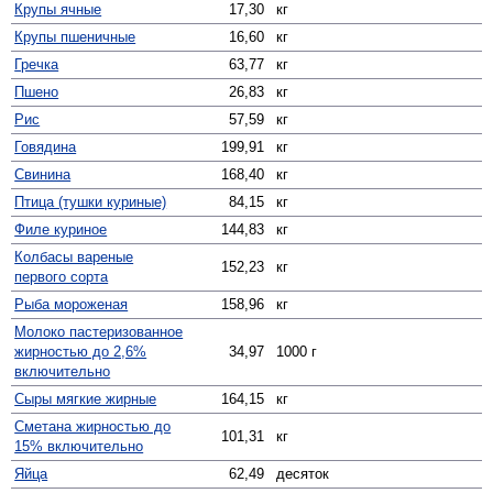
Крупы ячные
17,30
кг
Крупы пшеничные
16,60
кг
Гречка
63,77
кг
Пшено
26,83
кг
Рис
57,59
кг
Говядина
199,91
кг
Свинина
168,40
кг
Птица (тушки куриные)
84,15
кг
Филе куриное
144,83
кг
Колбасы вареные
152,23
кг
первого сорта
Рыба мороженая
158,96
кг
Молоко пастеризованное
жирностью до 2,6%
34,97
1000 г
включительно
Сыры мягкие жирные
164,15
кг
Сметана жирностью до
101,31
кг
15% включительно
Яйца
62,49
десяток