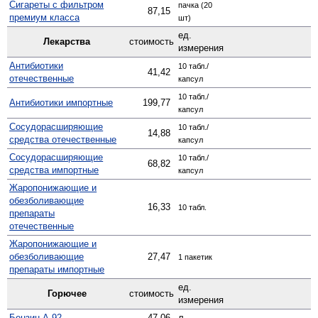
Сигареты с фильтром
пачка (20
87,15
премиум класса
шт)
ед.
Лекарства
стоимость
измерения
Антибиотики
10 табл./
41,42
отечественные
капсул
10 табл./
Антибиотики импортные
199,77
капсул
Сосудо­расширяющие
10 табл./
14,88
средства отечественные
капсул
Сосуд­орасширяющие
10 табл./
68,82
средства импортные
капсул
Жаро­понижающие и
обезболивающие
16,33
10 табл.
препараты
отечественные
Жаро­понижающие и
обезболивающие
27,47
1 пакетик
препараты импортные
ед.
Горючее
стоимость
измерения
Бензин А-92
47,06
л