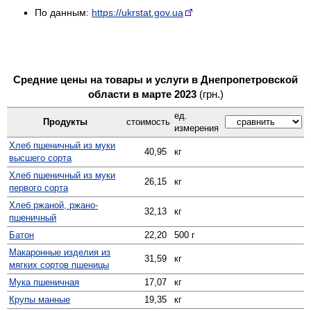
По данным:
https://ukrstat.gov.ua
Средние цены на товары и услуги в Днепропетровской
области в марте 2023
(грн.)
ед.
Продукты
стоимость
измерения
Хлеб пшеничный из муки
40,95
кг
высшего сорта
Хлеб пшеничный из муки
26,15
кг
первого сорта
Хлеб ржаной, ржано-
32,13
кг
пшеничный
Батон
22,20
500 г
Макаронные изделия из
31,59
кг
мягких сортов пшеницы
Мука пшеничная
17,07
кг
Крупы манные
19,35
кг