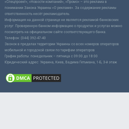
«Спецпроект», «Новости компаний», «Промо» – это реклама в
понимании Закона Украины «О рекламе». За содержание рекламы
ответственность несёт рекламодатель.
Информация на данной странице не является рекламой банковских
услуг. Проверенную банком информацию о продуктах и услугах можно
посмотреть на официальном сайте соответствующего банка.
Телефон: (044) 392-47-40
Звонок в пределах территории Украины со всех номеров операторов
мобильной и городской связи по тарифам операторов
График работы: понедельник – пятница с 09:00 до 18:00
Юридический адрес: Украина, Киев, Вадима Гетьмана, 1-Б, 3-й этаж