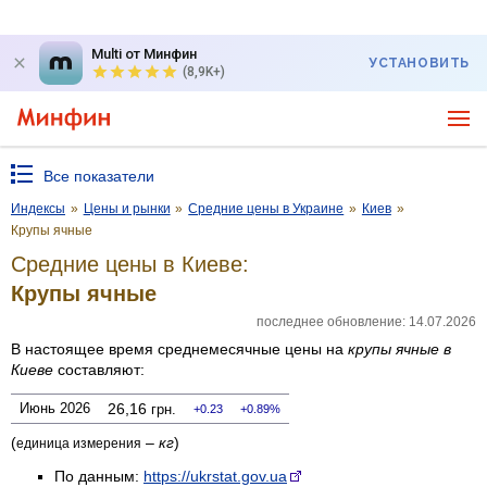
Multi от Минфин
УСТАНОВИТЬ
(8,9K+)
Все показатели
Индексы
»
Цены и рынки
»
Средние цены в Украине
»
Киев
»
Крупы ячные
Средние цены в Киеве:
Крупы ячные
последнее обновление: 14.07.2026
В настоящее время среднемесячные цены на
крупы ячные
в
Киеве
составляют:
Июнь 2026
26,16
грн.
0.23
0.89%
(
–
кг
)
единица измерения
По данным:
https://ukrstat.gov.ua