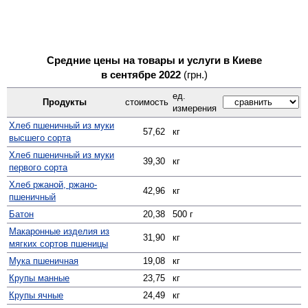
Средние цены на товары и услуги в Киеве
в сентябре 2022
(грн.)
ед.
Продукты
стоимость
измерения
Хлеб пшеничный из муки
57,62
кг
высшего сорта
Хлеб пшеничный из муки
39,30
кг
первого сорта
Хлеб ржаной, ржано-
42,96
кг
пшеничный
Батон
20,38
500 г
Макаронные изделия из
31,90
кг
мягких сортов пшеницы
Мука пшеничная
19,08
кг
Крупы манные
23,75
кг
Крупы ячные
24,49
кг