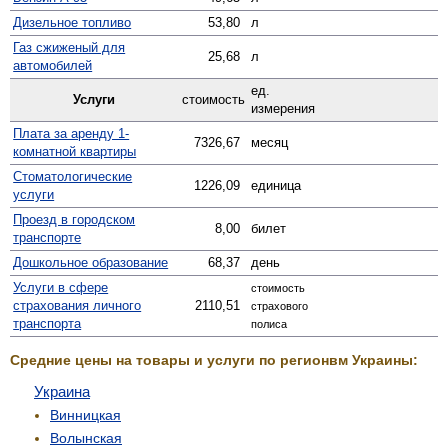
Дизельное топливо
53,80
л
Газ сжиженый для
25,68
л
автомобилей
ед.
Услуги
стоимость
измерения
Плата за аренду 1-
7326,67
месяц
комнатной квартиры
Стомато­логические
1226,09
единица
услуги
Проезд в городском
8,00
билет
транспорте
Дошкольное образование
68,37
день
Услуги в сфере
стоимость
страхования личного
2110,51
страхового
транспорта
полиса
Средние цены на товары и услуги по регионвм Украины:
Украина
Винницкая
Волынская