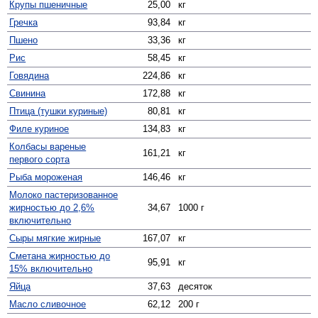
Крупы пшеничные
25,00
кг
Гречка
93,84
кг
Пшено
33,36
кг
Рис
58,45
кг
Говядина
224,86
кг
Свинина
172,88
кг
Птица (тушки куриные)
80,81
кг
Филе куриное
134,83
кг
Колбасы вареные
161,21
кг
первого сорта
Рыба мороженая
146,46
кг
Молоко пастеризованное
жирностью до 2,6%
34,67
1000 г
включительно
Сыры мягкие жирные
167,07
кг
Сметана жирностью до
95,91
кг
15% включительно
Яйца
37,63
десяток
Масло сливочное
62,12
200 г