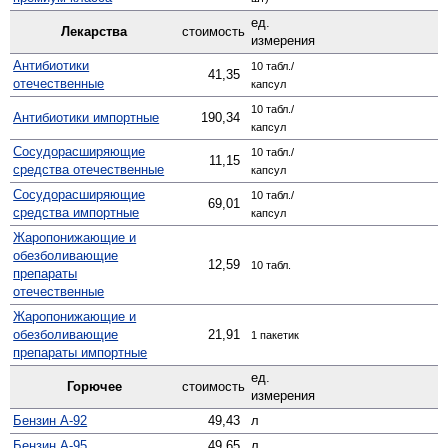
ед.
Лекарства
стоимость
измерения
Антибиотики
10 табл./
41,35
отечественные
капсул
10 табл./
Антибиотики импортные
190,34
капсул
Сосудо­расширяющие
10 табл./
11,15
средства отечественные
капсул
Сосуд­орасширяющие
10 табл./
69,01
средства импортные
капсул
Жаро­понижающие и
обезболивающие
12,59
10 табл.
препараты
отечественные
Жаро­понижающие и
обезболивающие
21,91
1 пакетик
препараты импортные
ед.
Горючее
стоимость
измерения
Бензин А-92
49,43
л
Бензин А-95
49,65
л