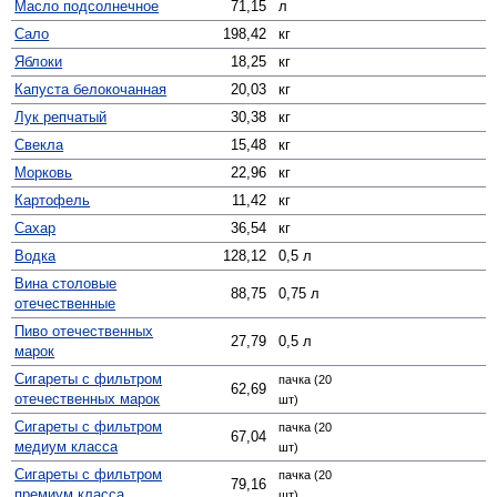
Масло подсолнечное
71,15
л
Сало
198,42
кг
Яблоки
18,25
кг
Капуста белокочанная
20,03
кг
Лук репчатый
30,38
кг
Свекла
15,48
кг
Морковь
22,96
кг
Картофель
11,42
кг
Сахар
36,54
кг
Водка
128,12
0,5 л
Вина столовые
88,75
0,75 л
отечественные
Пиво отечественных
27,79
0,5 л
марок
Сигареты с фильтром
пачка (20
62,69
отечественных марок
шт)
Сигареты с фильтром
пачка (20
67,04
медиум класса
шт)
Сигареты с фильтром
пачка (20
79,16
премиум класса
шт)