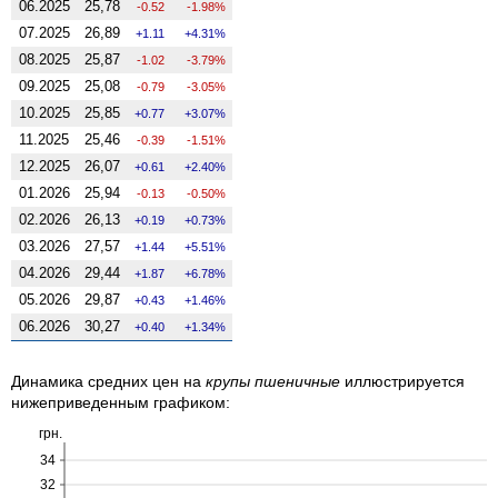
06.2025
25,78
-0.52
-1.98%
07.2025
26,89
1.11
4.31%
08.2025
25,87
-1.02
-3.79%
09.2025
25,08
-0.79
-3.05%
10.2025
25,85
0.77
3.07%
11.2025
25,46
-0.39
-1.51%
12.2025
26,07
0.61
2.40%
01.2026
25,94
-0.13
-0.50%
02.2026
26,13
0.19
0.73%
03.2026
27,57
1.44
5.51%
04.2026
29,44
1.87
6.78%
05.2026
29,87
0.43
1.46%
06.2026
30,27
0.40
1.34%
Динамика средних цен на
крупы пшеничные
иллюстрируется
нижеприведенным графиком:
грн.
34
32