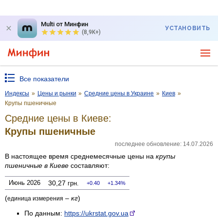
Multi от Минфин
УСТАНОВИТЬ
(8,9K+)
Все показатели
Индексы
»
Цены и рынки
»
Средние цены в Украине
»
Киев
»
Крупы пшеничные
Средние цены в Киеве:
Крупы пшеничные
последнее обновление: 14.07.2026
В настоящее время среднемесячные цены на
крупы
пшеничные
в Киеве
составляют:
Июнь 2026
30,27
грн.
0.40
1.34%
(
–
кг
)
единица измерения
По данным:
https://ukrstat.gov.ua