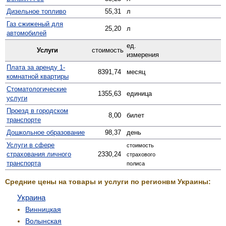
Дизельное топливо
55,31
л
Газ сжиженый для
25,20
л
автомобилей
ед.
Услуги
стоимость
измерения
Плата за аренду 1-
8391,74
месяц
комнатной квартиры
Стомато­логические
1355,63
единица
услуги
Проезд в городском
8,00
билет
транспорте
Дошкольное образование
98,37
день
Услуги в сфере
стоимость
страхования личного
2330,24
страхового
транспорта
полиса
Средние цены на товары и услуги по регионвм Украины:
Украина
Винницкая
Волынская