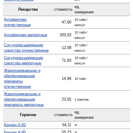
ед.
Лекарства
стоимость
измерения
Антибиотики
10 табл./
47,60
отечественные
капсул
10 табл./
Антибиотики импортные
203,03
капсул
Сосудо­расширяющие
10 табл./
12,08
средства отечественные
капсул
Сосуд­орасширяющие
10 табл./
71,93
средства импортные
капсул
Жаро­понижающие и
обезболивающие
14,94
10 табл.
препараты
отечественные
Жаро­понижающие и
обезболивающие
23,55
1 пакетик
препараты импортные
ед.
Горючее
стоимость
измерения
Бензин А-92
54,11
л
Бензин А-95
55,23
л