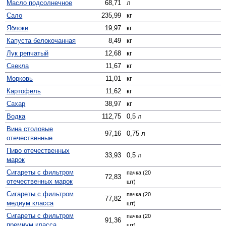
Масло подсолнечное
68,71
л
Сало
235,99
кг
Яблоки
19,97
кг
Капуста белокочанная
8,49
кг
Лук репчатый
12,68
кг
Свекла
11,67
кг
Морковь
11,01
кг
Картофель
11,62
кг
Сахар
38,97
кг
Водка
112,75
0,5 л
Вина столовые
97,16
0,75 л
отечественные
Пиво отечественных
33,93
0,5 л
марок
Сигареты с фильтром
пачка (20
72,83
отечественных марок
шт)
Сигареты с фильтром
пачка (20
77,82
медиум класса
шт)
Сигареты с фильтром
пачка (20
91,36
премиум класса
шт)