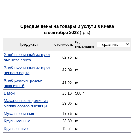
Средние цены на товары и услуги в Киеве
в сентябре 2023
(грн.)
ед.
Продукты
стоимость
измерения
Хлеб пшеничный из муки
62,75
кг
высшего сорта
Хлеб пшеничный из муки
42,09
кг
первого сорта
Хлеб ржаной, ржано-
41,22
кг
пшеничный
Батон
23,13
500 г
Макаронные изделия из
29,86
кг
мягких сортов пшеницы
Мука пшеничная
17,76
кг
Крупы манные
23,89
кг
Крупы ячные
19,61
кг