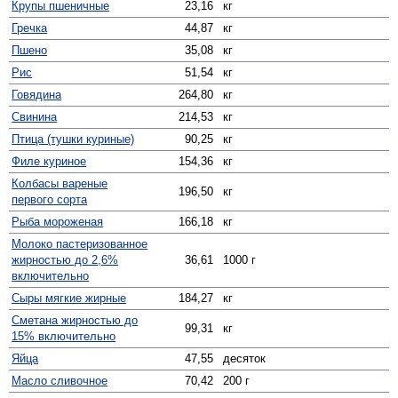
Крупы пшеничные
23,16
кг
Гречка
44,87
кг
Пшено
35,08
кг
Рис
51,54
кг
Говядина
264,80
кг
Свинина
214,53
кг
Птица (тушки куриные)
90,25
кг
Филе куриное
154,36
кг
Колбасы вареные
196,50
кг
первого сорта
Рыба мороженая
166,18
кг
Молоко пастеризованное
жирностью до 2,6%
36,61
1000 г
включительно
Сыры мягкие жирные
184,27
кг
Сметана жирностью до
99,31
кг
15% включительно
Яйца
47,55
десяток
Масло сливочное
70,42
200 г