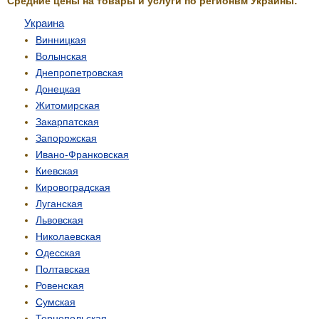
Средние цены на товары и услуги по регионвм Украины:
Украина
Винницкая
Волынская
Днепропетровская
Донецкая
Житомирская
Закарпатская
Запорожская
Ивано-Франковская
Киевская
Кировоградская
Луганская
Львовская
Николаевская
Одесская
Полтавская
Ровенская
Сумская
Тернопольская