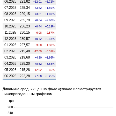
06.2025
221,82
12.01
5.72%
07.2025
225,34
3.52
1.59%
08.2025
229,15
3.81
1.69%
09.2025
235,79
6.64
2.90%
10.2025
236,23
0.44
0.19%
11.2025
230,15
-6.08
-2.57%
12.2025
230,57
0.42
0.18%
01.2026
227,57
-3.00
-1.30%
02.2026
215,48
-12.09
-5.31%
03.2026
219,68
4.20
1.95%
04.2026
228,20
8.52
3.88%
05.2026
215,28
-12.92
-5.66%
06.2026
222,28
7.00
3.25%
Динамика средних цен на
филе куриное
иллюстрируется
нижеприведенным графиком:
грн.
260
240