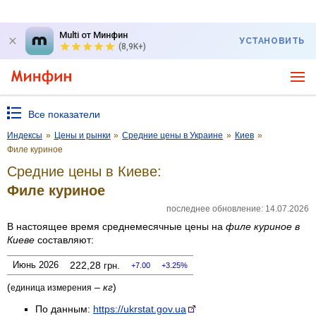
Multi от Минфин
УСТАНОВИТЬ
(8,9K+)
Все показатели
Индексы
»
Цены и рынки
»
Средние цены в Украине
»
Киев
»
Филе куриное
Средние цены в Киеве:
Филе куриное
последнее обновление: 14.07.2026
В настоящее время среднемесячные цены на
филе куриное
в
Киеве
составляют:
Июнь 2026
222,28
грн.
7.00
3.25%
(
–
кг
)
единица измерения
По данным:
https://ukrstat.gov.ua