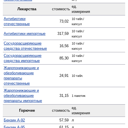
ед.
Лекарства
стоимость
измерения
Антибиотики
10 табл./
73,02
отечественные
капсул
10 табл./
Антибиотики импортные
317,59
капсул
Сосудо­расширяющие
10 табл./
16,56
средства отечественные
капсул
Сосуд­орасширяющие
10 табл./
85,30
средства импортные
капсул
Жаро­понижающие и
обезболивающие
24,91
10 табл.
препараты
отечественные
Жаро­понижающие и
обезболивающие
31,15
1 пакетик
препараты импортные
ед.
Горючее
стоимость
измерения
Бензин А-92
57,59
л
Бензин А-95
61,15
л