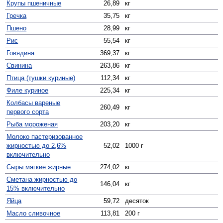
Крупы пшеничные
26,89
кг
Гречка
35,75
кг
Пшено
28,99
кг
Рис
55,54
кг
Говядина
369,37
кг
Свинина
263,86
кг
Птица (тушки куриные)
112,34
кг
Филе куриное
225,34
кг
Колбасы вареные
260,49
кг
первого сорта
Рыба мороженая
203,20
кг
Молоко пастеризованное
жирностью до 2,6%
52,02
1000 г
включительно
Сыры мягкие жирные
274,02
кг
Сметана жирностью до
146,04
кг
15% включительно
Яйца
59,72
десяток
Масло сливочное
113,81
200 г