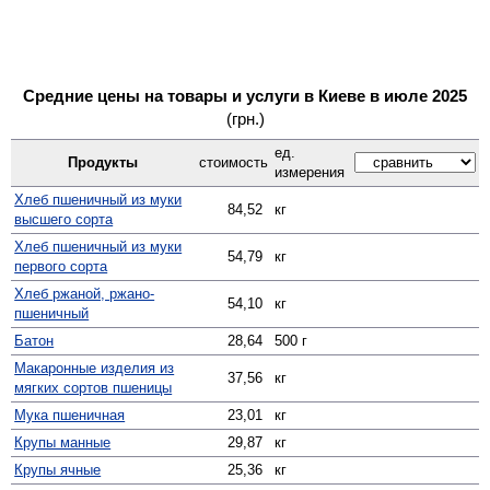
Средние цены на товары и услуги в Киеве в июле 2025
(грн.)
ед.
Продукты
стоимость
измерения
Хлеб пшеничный из муки
84,52
кг
высшего сорта
Хлеб пшеничный из муки
54,79
кг
первого сорта
Хлеб ржаной, ржано-
54,10
кг
пшеничный
Батон
28,64
500 г
Макаронные изделия из
37,56
кг
мягких сортов пшеницы
Мука пшеничная
23,01
кг
Крупы манные
29,87
кг
Крупы ячные
25,36
кг