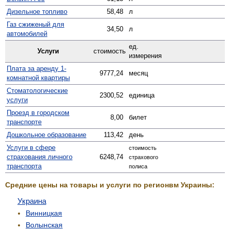
Дизельное топливо
58,48
л
Газ сжиженый для
34,50
л
автомобилей
ед.
Услуги
стоимость
измерения
Плата за аренду 1-
9777,24
месяц
комнатной квартиры
Стомато­логические
2300,52
единица
услуги
Проезд в городском
8,00
билет
транспорте
Дошкольное образование
113,42
день
Услуги в сфере
стоимость
страхования личного
6248,74
страхового
транспорта
полиса
Средние цены на товары и услуги по регионвм Украины:
Украина
Винницкая
Волынская