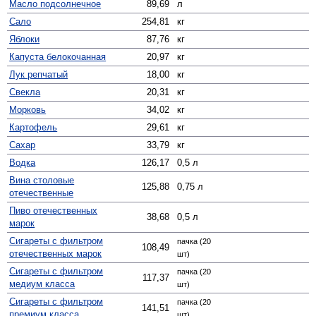
Масло подсолнечное
89,69
л
Сало
254,81
кг
Яблоки
87,76
кг
Капуста белокочанная
20,97
кг
Лук репчатый
18,00
кг
Свекла
20,31
кг
Морковь
34,02
кг
Картофель
29,61
кг
Сахар
33,79
кг
Водка
126,17
0,5 л
Вина столовые
125,88
0,75 л
отечественные
Пиво отечественных
38,68
0,5 л
марок
Сигареты с фильтром
пачка (20
108,49
отечественных марок
шт)
Сигареты с фильтром
пачка (20
117,37
медиум класса
шт)
Сигареты с фильтром
пачка (20
141,51
премиум класса
шт)