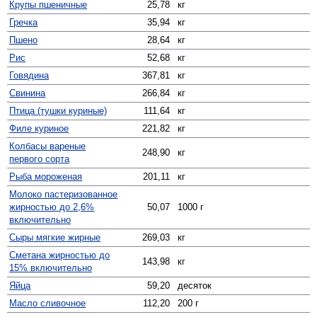
Крупы пшеничные
25,78
кг
Гречка
35,94
кг
Пшено
28,64
кг
Рис
52,68
кг
Говядина
367,81
кг
Свинина
266,84
кг
Птица (тушки куриные)
111,64
кг
Филе куриное
221,82
кг
Колбасы вареные
248,90
кг
первого сорта
Рыба мороженая
201,11
кг
Молоко пастеризованное
жирностью до 2,6%
50,07
1000 г
включительно
Сыры мягкие жирные
269,03
кг
Сметана жирностью до
143,98
кг
15% включительно
Яйца
59,20
десяток
Масло сливочное
112,20
200 г