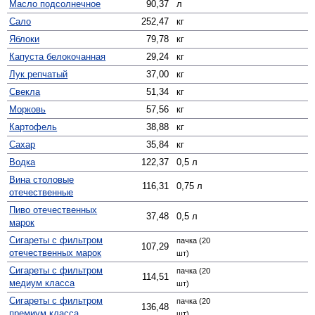
Масло подсолнечное
90,37
л
Сало
252,47
кг
Яблоки
79,78
кг
Капуста белокочанная
29,24
кг
Лук репчатый
37,00
кг
Свекла
51,34
кг
Морковь
57,56
кг
Картофель
38,88
кг
Сахар
35,84
кг
Водка
122,37
0,5 л
Вина столовые
116,31
0,75 л
отечественные
Пиво отечественных
37,48
0,5 л
марок
Сигареты с фильтром
пачка (20
107,29
отечественных марок
шт)
Сигареты с фильтром
пачка (20
114,51
медиум класса
шт)
Сигареты с фильтром
пачка (20
136,48
премиум класса
шт)