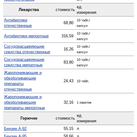
ед.
Лекарства
стоимость
измерения
Антибиотики
10 табл./
68,80
отечественные
капсул
10 табл./
Антибиотики импортные
316,59
капсул
Сосудо­расширяющие
10 табл./
16,26
средства отечественные
капсул
Сосуд­орасширяющие
10 табл./
83,80
средства импортные
капсул
Жаро­понижающие и
обезболивающие
24,43
10 табл.
препараты
отечественные
Жаро­понижающие и
обезболивающие
32,16
1 пакетик
препараты импортные
ед.
Горючее
стоимость
измерения
Бензин А-92
55,15
л
Бензин А-95
58,66
л