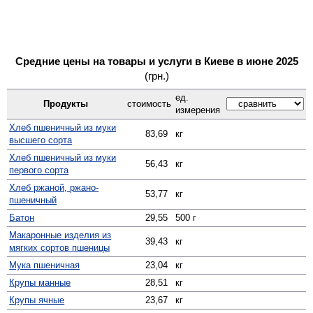
Средние цены на товары и услуги в Киеве в июне 2025
(грн.)
ед.
Продукты
стоимость
измерения
Хлеб пшеничный из муки
83,69
кг
высшего сорта
Хлеб пшеничный из муки
56,43
кг
первого сорта
Хлеб ржаной, ржано-
53,77
кг
пшеничный
Батон
29,55
500 г
Макаронные изделия из
39,43
кг
мягких сортов пшеницы
Мука пшеничная
23,04
кг
Крупы манные
28,51
кг
Крупы ячные
23,67
кг