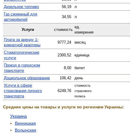
Дизельное топливо
56,19
л
Газ сжиженый для
34,55
л
автомобилей
ед.
Услуги
стоимость
измерения
Плата за аренду 1-
9777,24
месяц
комнатной квартиры
Стомато­логические
2300,52
единица
услуги
Проезд в городском
8,00
билет
транспорте
Дошкольное образование
106,42
день
Услуги в сфере
стоимость
страхования личного
6249,76
страхового
транспорта
полиса
Средние цены на товары и услуги по регионвм Украины:
Украина
Винницкая
Волынская