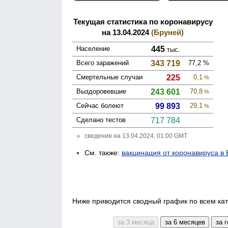
Текущая статистика по коронавирусу
на 13.04.2024
(Бруней)
Население
445
тыс.
Всего зара­жений
343 719
77,2
%
Смер­тельные случаи
225
0,1
%
Выздоро­вевшие
243 601
70,8
%
Сейчас болеют
99 893
29,1
%
Сделано тестов
717 784
сведения на 13.04.2024, 01:00 GMT
См. также:
вакцинация от коронавируса в
Ниже приводится сводный график по всем ка