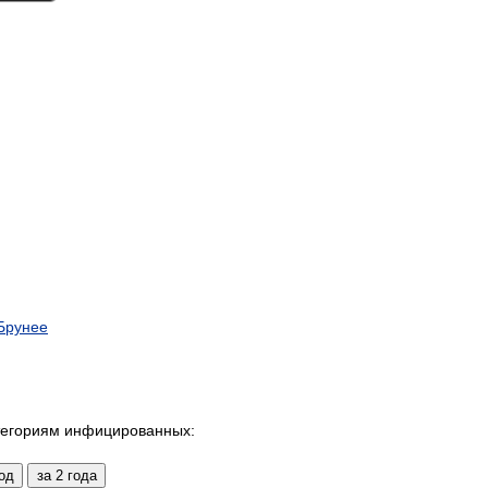
 Брунее
тегориям инфицированных: