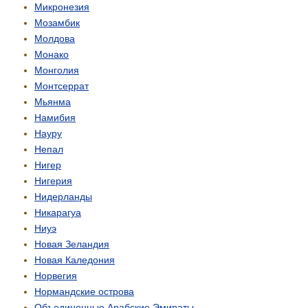
Микронезия
Мозамбик
Молдова
Монако
Монголия
Монтсеррат
Мьянма
Намибия
Науру
Непал
Нигер
Нигерия
Нидерланды
Никарагуа
Ниуэ
Новая Зеландия
Новая Каледония
Норвегия
Нормандские острова
Объединенные Арабские Эмираты