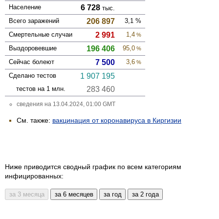
Население
6 728
тыс.
Всего зара­жений
206 897
3,1
%
Смер­тельные случаи
2 991
1,4
%
Выздоро­вевшие
196 406
95,0
%
Сейчас болеют
7 500
3,6
%
Сделано тестов
1 907 195
тестов на 1 млн.
283 460
сведения на 13.04.2024, 01:00 GMT
См. также:
вакцинация от коронавируса в Киргизии
Ниже приводится сводный график по всем категориям
инфицированных: