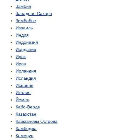
Замбия
Западная Сахара
Зимбабве
Израиль
Индия
Индонезия
Иордания
Ирак
Иран
Ирландия
Исландия
Испания
Италия
Йемен
Кабо-Верде
Казахстан
Каймановы Острова
Камбоджа
Камерун