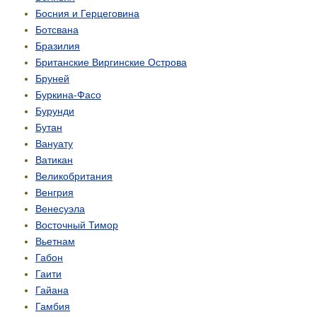
Босния и Герцеговина
Ботсвана
Бразилия
Британские Виргинские Острова
Бруней
Буркина-Фасо
Бурунди
Бутан
Вануату
Ватикан
Великобритания
Венгрия
Венесуэла
Восточный Тимор
Вьетнам
Габон
Гаити
Гайана
Гамбия