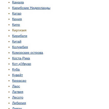
Канада
Карибские Нидерланды
Катар
Кения
Кипр
Киргизия
Кирибати
Китай
Колумбия
Коморские острова
Коста-Рика
Кот-д'Ивуар
Куба
Кувейт
Кюрасао
Лаос
Латвия
Лесото
Либерия
Ливан