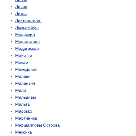
Ливия
Литва
Лихтенштейн
Люксембург
Маврикий
Мавритания
Мадагаскар
Майотта
Макао
Македония
Малави
Малайзия
Мали
Мальдивы
Мальта
Марокко
Мартиника
Маршалловы Острова
Мексика