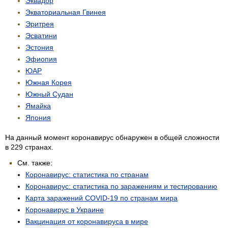
Эквадор
Экваториальная Гвинея
Эритрея
Эсватини
Эстония
Эфиопия
ЮАР
Южная Корея
Южный Судан
Ямайка
Япония
На данный момент коронавирус обнаружен в общей сложности
в 229 странах.
См. также:
Коронавирус: статистика по странам
Коронавирус: статистика по заражениям и тестированию
Карта заражений COVID-19 по странам мира
Коронавирус в Украине
Вакцинация от коронавируса в мире