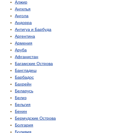
Алжир
Ангилья
Ангола
Андорра
Антигуа и Барбуда
Аргентина
Армения
Аруба
Афганистан
Багамские Острова
Бангладеш
Барбадос
Бахрейн
Беларусь
Белиз
Бельгия
Бенин
Бермудские Острова
Болгария
Боливия