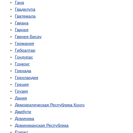
Гана
Гваделупа
Гватемала
Гвиана
Гвинея
Гвинея-Бисау
Германия
Гибралтар
Гондурас
Гонконг
Гренада
Гренландия
Греция
Грузия
Дания
Демо­кратическая Республика Конго
Джибути
Доминика
Доминиканская Республика
Египет