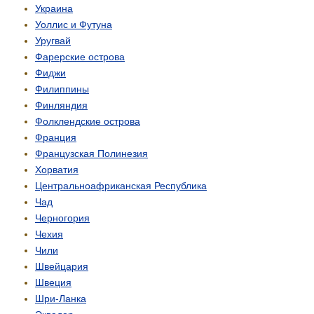
Украина
Уоллис и Футуна
Уругвай
Фарерские острова
Фиджи
Филиппины
Финляндия
Фолклендские острова
Франция
Французская Полинезия
Хорватия
Центрально­африканская Республика
Чад
Черногория
Чехия
Чили
Швейцария
Швеция
Шри-Ланка