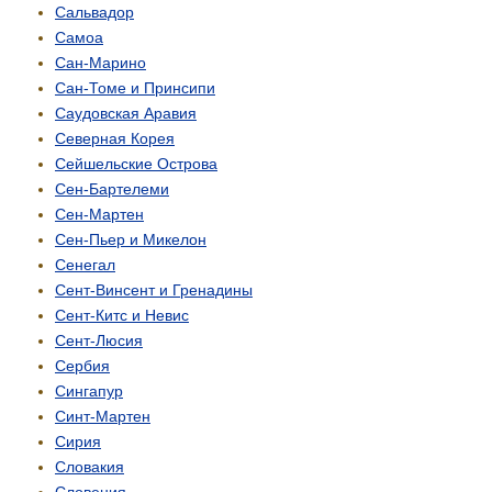
Сальвадор
Самоа
Сан-Марино
Сан-Томе и Принсипи
Саудовская Аравия
Северная Корея
Сейшельские Острова
Сен-Бартелеми
Сен-Мартен
Сен-Пьер и Микелон
Сенегал
Сент-Винсент и Гренадины
Сент-Китс и Невис
Сент-Люсия
Сербия
Сингапур
Синт-Мартен
Сирия
Словакия
Словения