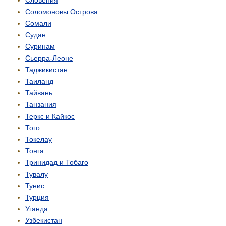
Соломоновы Острова
Сомали
Судан
Суринам
Сьерра-Леоне
Таджикистан
Таиланд
Тайвань
Танзания
Теркс и Кайкос
Того
Токелау
Тонга
Тринидад и Тобаго
Тувалу
Тунис
Турция
Уганда
Узбекистан