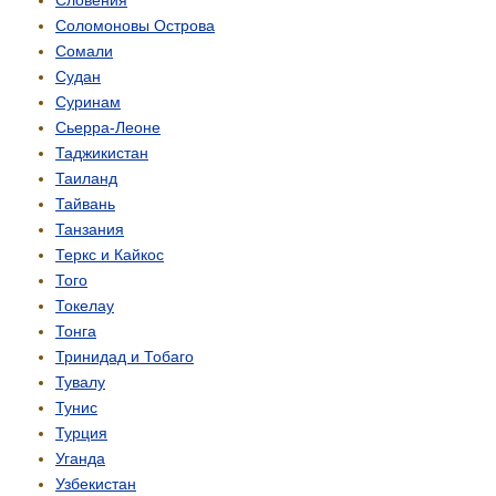
Соломоновы Острова
Сомали
Судан
Суринам
Сьерра-Леоне
Таджикистан
Таиланд
Тайвань
Танзания
Теркс и Кайкос
Того
Токелау
Тонга
Тринидад и Тобаго
Тувалу
Тунис
Турция
Уганда
Узбекистан