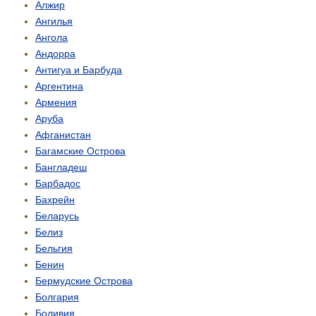
Алжир
Ангилья
Ангола
Андорра
Антигуа и Барбуда
Аргентина
Армения
Аруба
Афганистан
Багамские Острова
Бангладеш
Барбадос
Бахрейн
Беларусь
Белиз
Бельгия
Бенин
Бермудские Острова
Болгария
Боливия