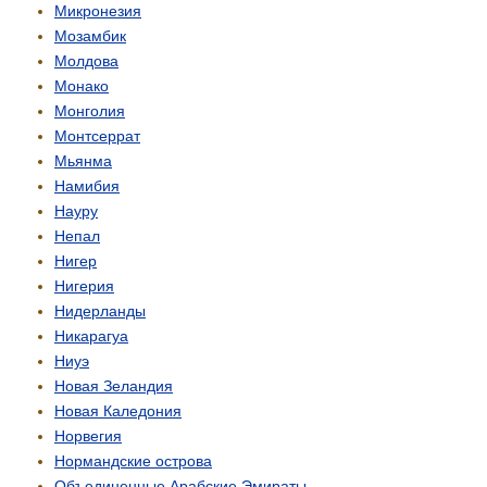
Микронезия
Мозамбик
Молдова
Монако
Монголия
Монтсеррат
Мьянма
Намибия
Науру
Непал
Нигер
Нигерия
Нидерланды
Никарагуа
Ниуэ
Новая Зеландия
Новая Каледония
Норвегия
Нормандские острова
Объединенные Арабские Эмираты