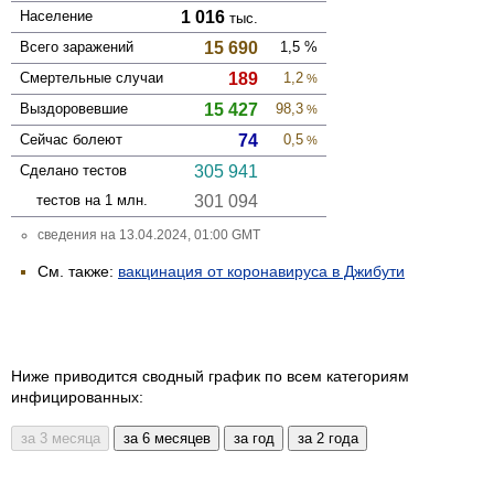
Население
1 016
тыс.
Всего зара­жений
15 690
1,5
%
Смер­тельные случаи
189
1,2
%
Выздоро­вевшие
15 427
98,3
%
Сейчас болеют
74
0,5
%
Сделано тестов
305 941
тестов на 1 млн.
301 094
сведения на 13.04.2024, 01:00 GMT
См. также:
вакцинация от коронавируса в Джибути
Ниже приводится сводный график по всем категориям
инфицированных: