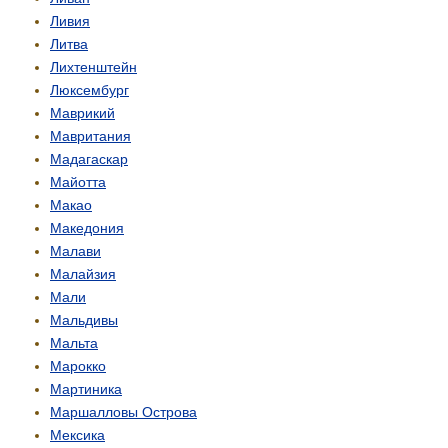
Ливия
Литва
Лихтенштейн
Люксембург
Маврикий
Мавритания
Мадагаскар
Майотта
Макао
Македония
Малави
Малайзия
Мали
Мальдивы
Мальта
Марокко
Мартиника
Маршалловы Острова
Мексика