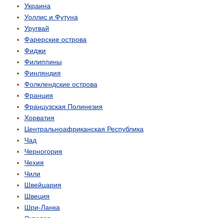
Украина
Уоллис и Футуна
Уругвай
Фарерские острова
Фиджи
Филиппины
Финляндия
Фолклендские острова
Франция
Французская Полинезия
Хорватия
Центрально­африканская Республика
Чад
Черногория
Чехия
Чили
Швейцария
Швеция
Шри-Ланка