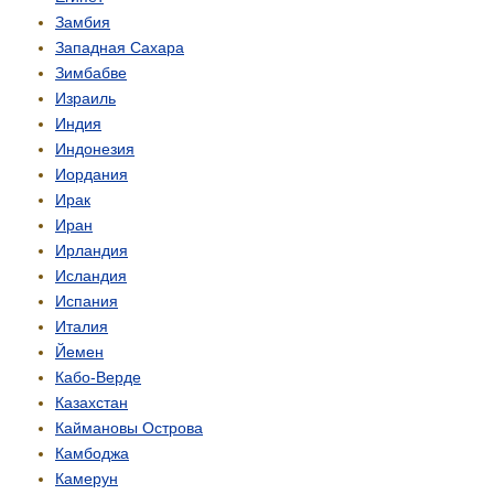
Замбия
Западная Сахара
Зимбабве
Израиль
Индия
Индонезия
Иордания
Ирак
Иран
Ирландия
Исландия
Испания
Италия
Йемен
Кабо-Верде
Казахстан
Каймановы Острова
Камбоджа
Камерун