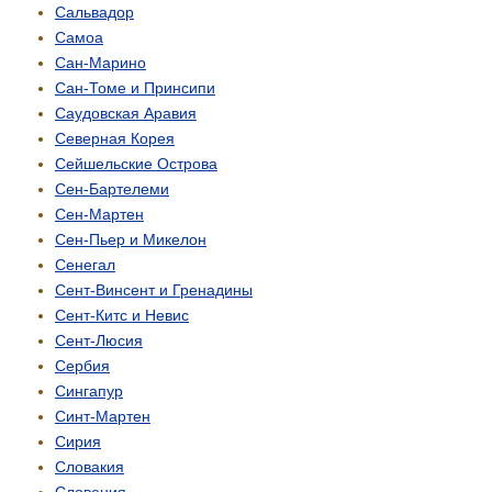
Сальвадор
Самоа
Сан-Марино
Сан-Томе и Принсипи
Саудовская Аравия
Северная Корея
Сейшельские Острова
Сен-Бартелеми
Сен-Мартен
Сен-Пьер и Микелон
Сенегал
Сент-Винсент и Гренадины
Сент-Китс и Невис
Сент-Люсия
Сербия
Сингапур
Синт-Мартен
Сирия
Словакия
Словения