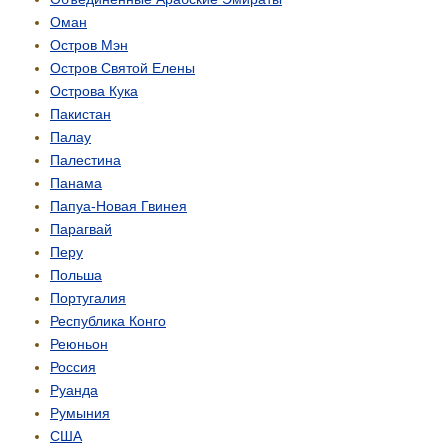
Оман
Остров Мэн
Остров Святой Елены
Острова Кука
Пакистан
Палау
Палестина
Панама
Папуа-Новая Гвинея
Парагвай
Перу
Польша
Португалия
Республика Конго
Реюньон
Россия
Руанда
Румыния
США