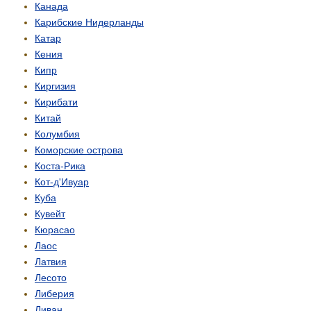
Канада
Карибские Нидерланды
Катар
Кения
Кипр
Киргизия
Кирибати
Китай
Колумбия
Коморские острова
Коста-Рика
Кот-д'Ивуар
Куба
Кувейт
Кюрасао
Лаос
Латвия
Лесото
Либерия
Ливан