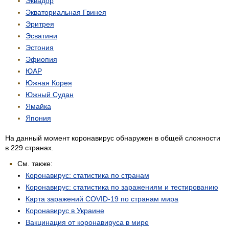
Эквадор
Экваториальная Гвинея
Эритрея
Эсватини
Эстония
Эфиопия
ЮАР
Южная Корея
Южный Судан
Ямайка
Япония
На данный момент коронавирус обнаружен в общей сложности
в 229 странах.
См. также:
Коронавирус: статистика по странам
Коронавирус: статистика по заражениям и тестированию
Карта заражений COVID-19 по странам мира
Коронавирус в Украине
Вакцинация от коронавируса в мире