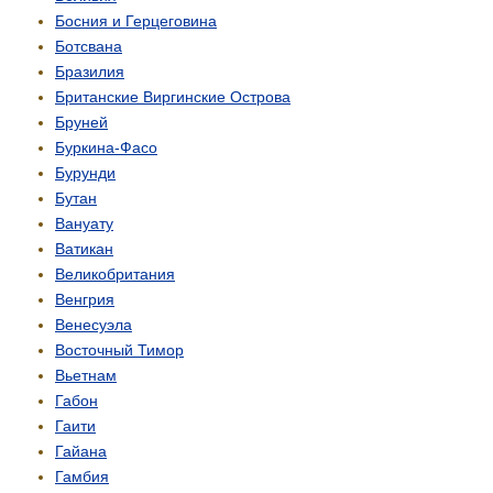
Босния и Герцеговина
Ботсвана
Бразилия
Британские Виргинские Острова
Бруней
Буркина-Фасо
Бурунди
Бутан
Вануату
Ватикан
Великобритания
Венгрия
Венесуэла
Восточный Тимор
Вьетнам
Габон
Гаити
Гайана
Гамбия