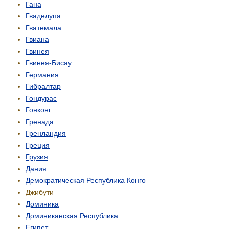
Гана
Гваделупа
Гватемала
Гвиана
Гвинея
Гвинея-Бисау
Германия
Гибралтар
Гондурас
Гонконг
Гренада
Гренландия
Греция
Грузия
Дания
Демо­кратическая Республика Конго
Джибути
Доминика
Доминиканская Республика
Египет