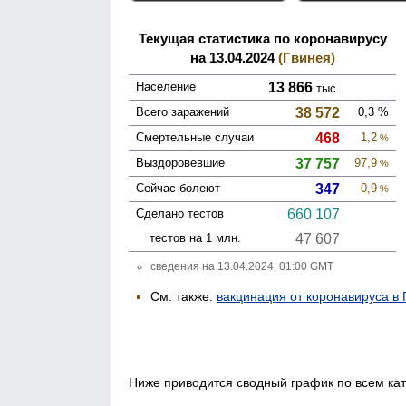
Текущая статистика по коронавирусу
на 13.04.2024
(Гвинея)
Население
13 866
тыс.
Всего зара­жений
38 572
0,3
%
Смер­тельные случаи
468
1,2
%
Выздоро­вевшие
37 757
97,9
%
Сейчас болеют
347
0,9
%
Сделано тестов
660 107
тестов на 1 млн.
47 607
сведения на 13.04.2024, 01:00 GMT
См. также:
вакцинация от коронавируса в 
Ниже приводится сводный график по всем ка