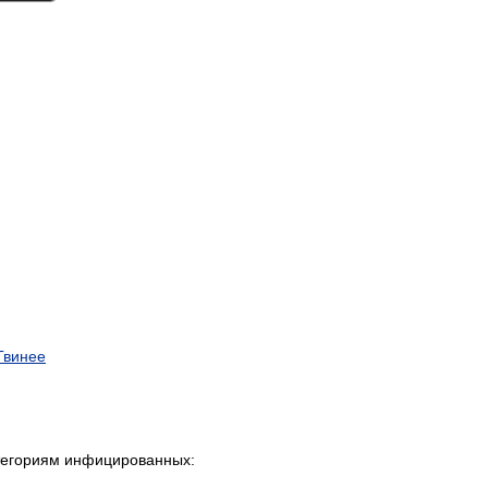
Гвинее
тегориям инфицированных: