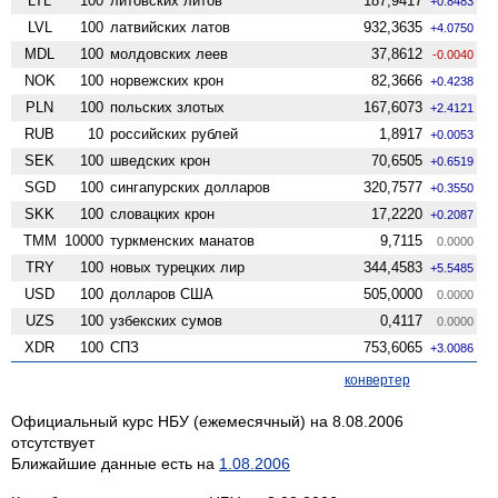
LTL
100
литовских литов
187,9417
+0.8483
LVL
100
латвийских латов
932,3635
+4.0750
MDL
100
молдовских леев
37,8612
-0.0040
NOK
100
норвежских крон
82,3666
+0.4238
PLN
100
польских злотых
167,6073
+2.4121
RUB
10
российских рублей
1,8917
+0.0053
SEK
100
шведских крон
70,6505
+0.6519
SGD
100
сингапурских долларов
320,7577
+0.3550
SKK
100
словацких крон
17,2220
+0.2087
TMM
10000
туркменских манатов
9,7115
0.0000
TRY
100
новых турецких лир
344,4583
+5.5485
USD
100
долларов США
505,0000
0.0000
UZS
100
узбекских сумов
0,4117
0.0000
XDR
100
СПЗ
753,6065
+3.0086
конвертер
Официальный курс НБУ (ежемесячный) на 8.08.2006
отсутствует
Ближайшие данные есть на
1.08.2006