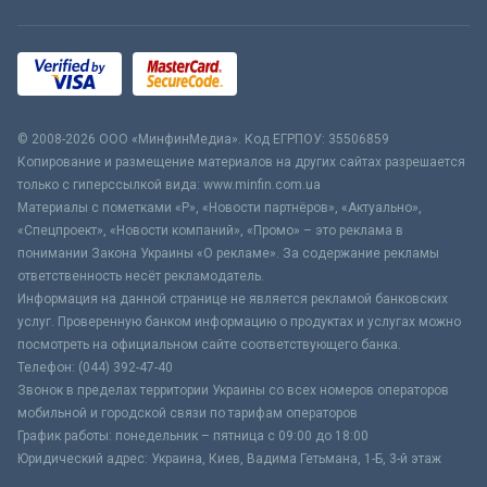
© 2008-2026 ООО «МинфинМедиа». Код ЕГРПОУ: 35506859
Копирование и размещение материалов на других сайтах разрешается
только с гиперссылкой вида: www.minfin.com.ua
Материалы с пометками «Р», «Новости партнёров», «Актуально»,
«Спецпроект», «Новости компаний», «Промо» – это реклама в
понимании Закона Украины «О рекламе». За содержание рекламы
ответственность несёт рекламодатель.
Информация на данной странице не является рекламой банковских
услуг. Проверенную банком информацию о продуктах и услугах можно
посмотреть на официальном сайте соответствующего банка.
Телефон: (044) 392-47-40
Звонок в пределах территории Украины со всех номеров операторов
мобильной и городской связи по тарифам операторов
График работы: понедельник – пятница с 09:00 до 18:00
Юридический адрес: Украина, Киев, Вадима Гетьмана, 1-Б, 3-й этаж