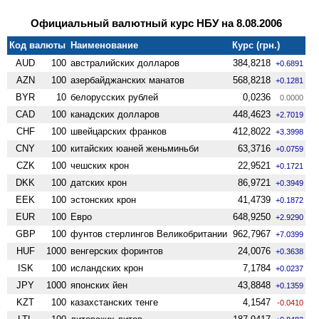
Официальный валютный курс НБУ на 8.08.2006
Код валюты
Наименование
Курс (грн.)
AUD
100
австралийских долларов
384,8218
+0.6891
AZN
100
азербайджанских манатов
568,8218
+0.1281
BYR
10
белорусских рублей
0,0236
0.0000
CAD
100
канадских долларов
448,4623
+2.7019
CHF
100
швейцарских франков
412,8022
+3.3998
CNY
100
китайских юаней женьминьби
63,3716
+0.0759
CZK
100
чешских крон
22,9521
+0.1721
DKK
100
датских крон
86,9721
+0.3949
EEK
100
эстонских крон
41,4739
+0.1872
EUR
100
Евро
648,9250
+2.9290
GBP
100
фунтов стерлингов Велико­британии
962,7967
+7.0399
HUF
1000
венгерских форинтов
24,0076
+0.3638
ISK
100
исландских крон
7,1784
+0.0237
JPY
1000
японских йен
43,8848
+0.1359
KZT
100
казахстанских тенге
4,1547
-0.0410