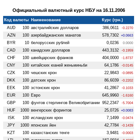
Официальный валютный курс НБУ на 16.11.2006
Код валюты
Наименование
Курс (грн.)
AUD
100
австралийских долларов
386,0611
-0.2270
AZN
100
азербайджанских манатов
578,7302
+0.0663
BYR
10
белорусских рублей
0,0236
0.0000
CAD
100
канадских долларов
443,3132
-0.1959
CHF
100
швейцарских франков
404,0000
-1.8737
CNY
100
китайских юаней женьминьби
64,1786
-0.0145
CZK
100
чешских крон
22,9843
-0.0895
DKK
100
датских крон
86,6039
-0.2202
EEK
100
эстонских крон
41,2867
-0.1033
EUR
100
Евро
645,9960
-1.6160
GBP
100
фунтов стерлингов Велико­британии
952,2347
-5.7004
HUF
1000
венгерских форинтов
25,0726
+0.0083
ISK
100
исландских крон
7,1499
-0.0474
JPY
1000
японских йен
42,7784
-0.1439
KZT
100
казахстанских тенге
3,9481
-0.0003