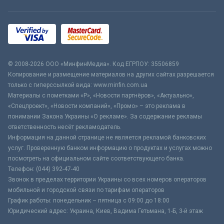
© 2008-2026 ООО «МинфинМедиа». Код ЕГРПОУ: 35506859
Копирование и размещение материалов на других сайтах разрешается
только с гиперссылкой вида: www.minfin.com.ua
Материалы с пометками «Р», «Новости партнёров», «Актуально»,
«Спецпроект», «Новости компаний», «Промо» – это реклама в
понимании Закона Украины «О рекламе». За содержание рекламы
ответственность несёт рекламодатель.
Информация на данной странице не является рекламой банковских
услуг. Проверенную банком информацию о продуктах и услугах можно
посмотреть на официальном сайте соответствующего банка.
Телефон: (044) 392-47-40
Звонок в пределах территории Украины со всех номеров операторов
мобильной и городской связи по тарифам операторов
График работы: понедельник – пятница с 09:00 до 18:00
Юридический адрес: Украина, Киев, Вадима Гетьмана, 1-Б, 3-й этаж