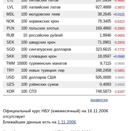
LTL
100
литовских литов
187,0934
-0.4680
LVL
100
латвийских латов
927,4889
-2.5872
MDL
100
молдовских леев
38,2645
+0.0121
NOK
100
норвежских крон
78,3405
-0.5212
PLN
100
польских злотых
169,4860
-0.2993
RUB
10
российских рублей
1,8946
-0.0003
SEK
100
шведских крон
71,0901
-0.2933
SGD
100
сингапурских долларов
323,6615
-0.7772
SKK
100
словацких крон
18,0597
+0.0580
TMM
10000
туркменских манатов
9,7115
0.0000
TRY
100
новых турецких лир
348,2458
-0.5891
USD
100
долларов США
505,0000
0.0000
UZS
100
узбекских сумов
0,4093
0.0000
XDR
100
СПЗ
748,5873
-1.5167
конвертер
Официальный курс НБУ (ежемесячный) на 16.11.2006
отсутствует
Ближайшие данные есть на
1.11.2006