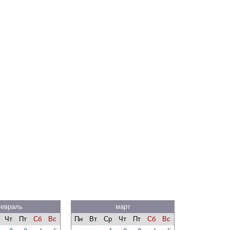
евраль
март
Чт
Пт
Сб
Вс
Пн
Вт
Ср
Чт
Пт
Сб
Вс