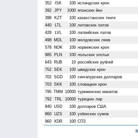
352
ISK
100
исландских крон
392
JPY
1000
японских йен
398
KZT
100
казахстанских тенге
440
LTL
100
литовских литов
428
LVL
100
латвийских латов
498
MDL
100
молдовских леев
578
NOK
100
норвежских крон
985
PLN
100
польских злотых
643
RUB
10
российских рублей
752
SEK
100
шведских крон
702
SGD
100
сингапурских долларов
703
SKK
100
словацких крон
795
TMM
10000
туркменских манатов
792
TRL
10000
турецких лир
840
USD
100
долларов США
860
UZS
100
узбекских сумов
960
XDR
100
СПЗ
к