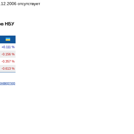
12.2006 отсутствует
ов НБУ
+0.111 %
-0.156 %
-0.357 %
-0.613 %
онвертер