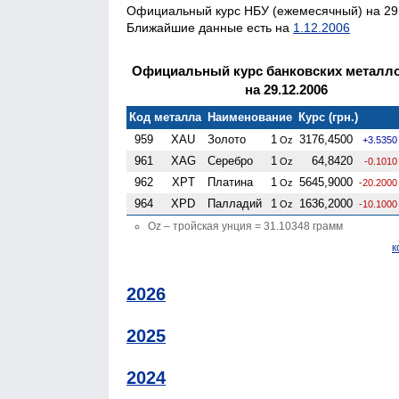
Официальный курс НБУ (ежемесячный) на 29.
Ближайшие данные есть на
1.12.2006
Официальный курс банковских металл
на 29.12.2006
Код металла
Наименование
Курс (грн.)
959
XAU
Золото
1
3176,4500
Oz
+3.5350
961
XAG
Серебро
1
64,8420
Oz
-0.1010
962
XPT
Платина
1
5645,9000
Oz
-20.2000
964
XPD
Палладий
1
1636,2000
Oz
-10.1000
Oz – тройская унция = 31.10348 грамм
к
2026
2025
2024