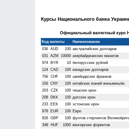
Курсы Национального банка Украи
Официальный валютный курс НБ
Код валюты
Наименование
036
AUD
100
австралийских долларов
031
AZM
10000
азербайджанских манатов
974
BYR
10
белорусских рублей
124
CAD
100
канадских долларов
756
CHF
100
швейцарских франков
156
CNY
100
китайских юаней женьминьби
203
CZK
100
чешских крон
208
DKK
100
датских крон
233
EEK
100
эстонских крон
978
EUR
100
Евро
826
GBP
100
фунтов стерлингов Велико­брит
348
HUF
1000
венгерских форинтов