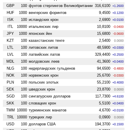
GBP
100
фунтов стерлингов Велико­британии
316,6100
+1.2600
HUF
1000
венгерских форинтов
9,4500
+0.1200
ISK
100
исландских крон
2,6900
+0.0100
ITL
10000
итальянских лир
10,8100
-0.0400
JPY
1000
японских йен
15,6800
-0.0600
KZT
100
казахстанских тенге
2,5400
0.0000
LTL
100
литовских литов
48,5900
+0.0300
LVL
100
латвийских латов
329,4400
+0.2500
MDL
100
молдовских леев
41,3600
+0.0400
NLG
100
нидерландских гульденов
94,6500
-0.4800
NOK
100
норвежских крон
25,6700
-0.0300
PLN
100
польских злотых
55,2100
+0.4000
SEK
100
шведских крон
23,8700
0.0000
SGD
100
сингапурских долларов
117,7300
+4.6100
SKK
100
словацких крон
5,5100
+0.0400
TMM
10000
туркменских манатов
4,6700
+0.0100
TRL
10000
турецких лир
0,0900
0.0000
USD
100
долларов США
194,3700
+0.1500