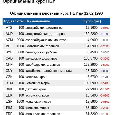
Официальный курс НБУ
Официальный валютный курс НБУ на 12.02.1998
Код валюты
Наименование
Курс (грн.)
ATS
100
австрийских шиллингов
15,1600
-0.0800
AUD
100
австралийских долларов
132,2200
+0.1300
AZM
10000
азербайджанских манатов
4,9900
0.0000
BEF
1000
бельгийских франков
51,6900
-0.2600
BYB
10000
белорусских рублей
0,4500
0.0000
CAD
100
канадских долларов
135,3700
-0.3000
CHF
100
швейцарских франков
132,2900
-0.5200
CNY
100
китайских юаней женьминьби
23,4800
+0.0200
CZK
100
чешских крон
5,6700
+0.1700
DEM
100
немецких марок
106,6900
-0.5400
DKK
100
датских крон
27,9900
-0.1400
EEK
100
эстонских крон
13,3400
-0.0600
ESP
1000
испанских песет
12,5900
-0.0600
FIM
100
финских марок
35,1500
-0.2200
FRF
100
французских франков
31,8200
-0.1600