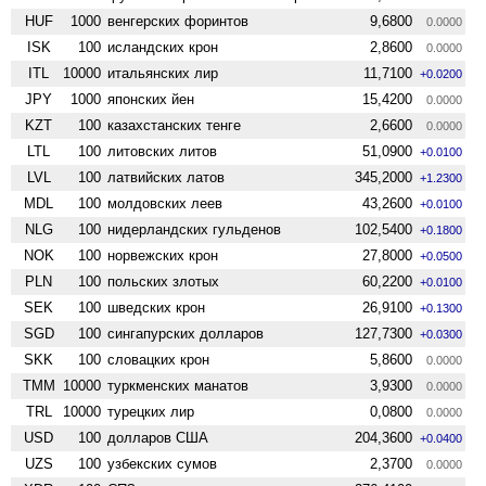
HUF
1000
венгерских форинтов
9,6800
0.0000
ISK
100
исландских крон
2,8600
0.0000
ITL
10000
итальянских лир
11,7100
+0.0200
JPY
1000
японских йен
15,4200
0.0000
KZT
100
казахстанских тенге
2,6600
0.0000
LTL
100
литовских литов
51,0900
+0.0100
LVL
100
латвийских латов
345,2000
+1.2300
MDL
100
молдовских леев
43,2600
+0.0100
NLG
100
нидерландских гульденов
102,5400
+0.1800
NOK
100
норвежских крон
27,8000
+0.0500
PLN
100
польских злотых
60,2200
+0.0100
SEK
100
шведских крон
26,9100
+0.1300
SGD
100
сингапурских долларов
127,7300
+0.0300
SKK
100
словацких крон
5,8600
0.0000
TMM
10000
туркменских манатов
3,9300
0.0000
TRL
10000
турецких лир
0,0800
0.0000
USD
100
долларов США
204,3600
+0.0400
UZS
100
узбекских сумов
2,3700
0.0000