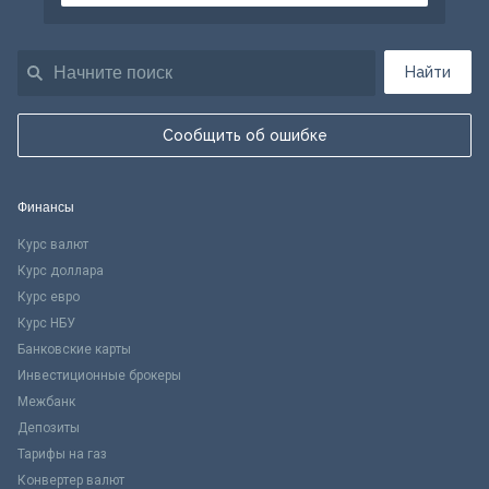
Найти
Сообщить об ошибке
Финансы
Курс валют
Курс доллара
Курс евро
Курс НБУ
Банковские карты
Инвестиционные брокеры
Межбанк
Депозиты
Тарифы на газ
Конвертер валют