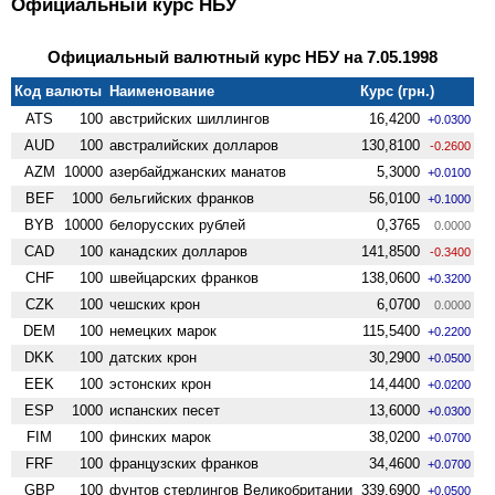
Официальный курс НБУ
Официальный валютный курс НБУ на 7.05.1998
Код валюты
Наименование
Курс (грн.)
ATS
100
австрийских шиллингов
16,4200
+0.0300
AUD
100
австралийских долларов
130,8100
-0.2600
AZM
10000
азербайджанских манатов
5,3000
+0.0100
BEF
1000
бельгийских франков
56,0100
+0.1000
BYB
10000
белорусских рублей
0,3765
0.0000
CAD
100
канадских долларов
141,8500
-0.3400
CHF
100
швейцарских франков
138,0600
+0.3200
CZK
100
чешских крон
6,0700
0.0000
DEM
100
немецких марок
115,5400
+0.2200
DKK
100
датских крон
30,2900
+0.0500
EEK
100
эстонских крон
14,4400
+0.0200
ESP
1000
испанских песет
13,6000
+0.0300
FIM
100
финских марок
38,0200
+0.0700
FRF
100
французских франков
34,4600
+0.0700
GBP
100
фунтов стерлингов Велико­британии
339,6900
+0.0500