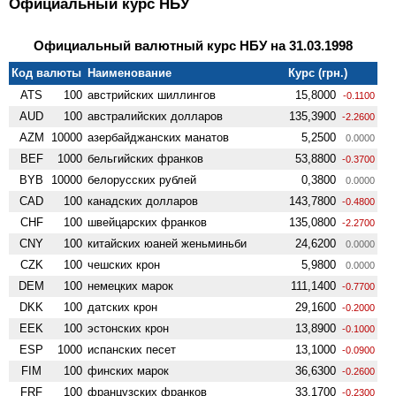
Официальный курс НБУ
Официальный валютный курс НБУ на 31.03.1998
Код валюты
Наименование
Курс (грн.)
ATS
100
австрийских шиллингов
15,8000
-0.1100
AUD
100
австралийских долларов
135,3900
-2.2600
AZM
10000
азербайджанских манатов
5,2500
0.0000
BEF
1000
бельгийских франков
53,8800
-0.3700
BYB
10000
белорусских рублей
0,3800
0.0000
CAD
100
канадских долларов
143,7800
-0.4800
CHF
100
швейцарских франков
135,0800
-2.2700
CNY
100
китайских юаней женьминьби
24,6200
0.0000
CZK
100
чешских крон
5,9800
0.0000
DEM
100
немецких марок
111,1400
-0.7700
DKK
100
датских крон
29,1600
-0.2000
EEK
100
эстонских крон
13,8900
-0.1000
ESP
1000
испанских песет
13,1000
-0.0900
FIM
100
финских марок
36,6300
-0.2600
FRF
100
французских франков
33,1700
-0.2300