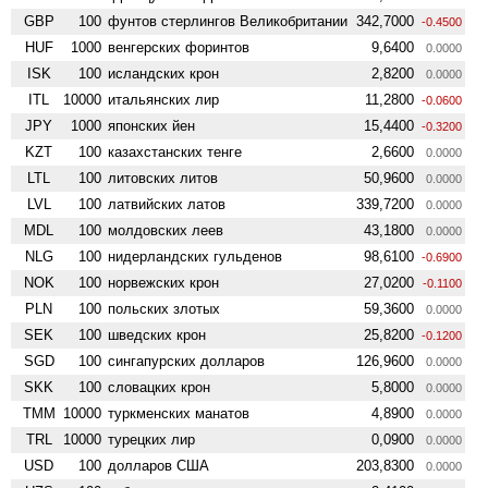
GBP
100
фунтов стерлингов Велико­британии
342,7000
-0.4500
HUF
1000
венгерских форинтов
9,6400
0.0000
ISK
100
исландских крон
2,8200
0.0000
ITL
10000
итальянских лир
11,2800
-0.0600
JPY
1000
японских йен
15,4400
-0.3200
KZT
100
казахстанских тенге
2,6600
0.0000
LTL
100
литовских литов
50,9600
0.0000
LVL
100
латвийских латов
339,7200
0.0000
MDL
100
молдовских леев
43,1800
0.0000
NLG
100
нидерландских гульденов
98,6100
-0.6900
NOK
100
норвежских крон
27,0200
-0.1100
PLN
100
польских злотых
59,3600
0.0000
SEK
100
шведских крон
25,8200
-0.1200
SGD
100
сингапурских долларов
126,9600
0.0000
SKK
100
словацких крон
5,8000
0.0000
TMM
10000
туркменских манатов
4,8900
0.0000
TRL
10000
турецких лир
0,0900
0.0000
USD
100
долларов США
203,8300
0.0000