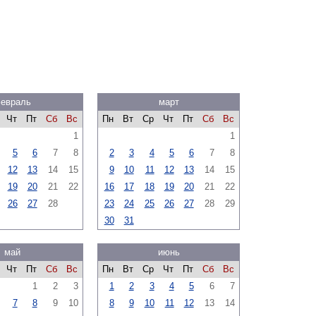
евраль
март
Чт
Пт
Сб
Вс
Пн
Вт
Ср
Чт
Пт
Сб
Вс
1
1
5
6
7
8
2
3
4
5
6
7
8
12
13
14
15
9
10
11
12
13
14
15
19
20
21
22
16
17
18
19
20
21
22
26
27
28
23
24
25
26
27
28
29
30
31
май
июнь
Чт
Пт
Сб
Вс
Пн
Вт
Ср
Чт
Пт
Сб
Вс
1
2
3
1
2
3
4
5
6
7
7
8
9
10
8
9
10
11
12
13
14