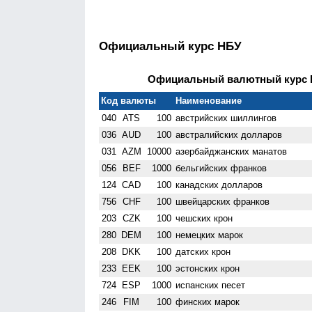
Официальный курс НБУ
Официальный валютный курс НБ
Код валюты
Наименование
040
ATS
100
австрийских шиллингов
036
AUD
100
австралийских долларов
031
AZM
10000
азербайджанских манатов
056
BEF
1000
бельгийских франков
124
CAD
100
канадских долларов
756
CHF
100
швейцарских франков
203
CZK
100
чешских крон
280
DEM
100
немецких марок
208
DKK
100
датских крон
233
EEK
100
эстонских крон
724
ESP
1000
испанских песет
246
FIM
100
финских марок