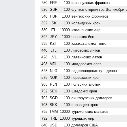
250
FRF
100
французских франков
826
GBP
100
фунтов стерлингов Велико­брит
348
HUF
1000
венгерских форинтов
352
ISK
100
исландских крон
380
ITL
10000
итальянских лир
392
JPY
1000
японских йен
398
KZT
100
казахстанских тенге
440
LTL
100
литовских литов
428
LVL
100
латвийских латов
498
MDL
100
молдовских леев
528
NLG
100
нидерландских гульденов
578
NOK
100
норвежских крон
985
PLN
100
польских злотых
752
SEK
100
шведских крон
702
SGD
100
сингапурских долларов
703
SKK
100
словацких крон
795
TMM
10000
туркменских манатов
792
TRL
10000
турецких лир
840
USD
100
долларов США