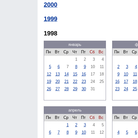
2000
1999
1998
январь
ф
Пн
Вт
Ср
Чт
Пт
Сб
Вс
Пн
Вт
Ср
1
2
3
4
5
6
7
8
9
10
11
2
3
4
12
13
14
15
16
17
18
9
10
11
19
20
21
22
23
24
25
16
17
18
26
27
28
29
30
31
23
24
25
апрель
Пн
Вт
Ср
Чт
Пт
Сб
Вс
Пн
Вт
Ср
1
2
3
4
5
6
7
8
9
10
11
12
4
5
6