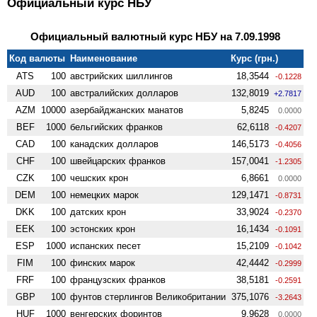
Официальный курс НБУ
Официальный валютный курс НБУ на 7.09.1998
Код валюты
Наименование
Курс (грн.)
ATS
100
австрийских шиллингов
18,3544
-0.1228
AUD
100
австралийских долларов
132,8019
+2.7817
AZM
10000
азербайджанских манатов
5,8245
0.0000
BEF
1000
бельгийских франков
62,6118
-0.4207
CAD
100
канадских долларов
146,5173
-0.4056
CHF
100
швейцарских франков
157,0041
-1.2305
CZK
100
чешских крон
6,8661
0.0000
DEM
100
немецких марок
129,1471
-0.8731
DKK
100
датских крон
33,9024
-0.2370
EEK
100
эстонских крон
16,1434
-0.1091
ESP
1000
испанских песет
15,2109
-0.1042
FIM
100
финских марок
42,4442
-0.2999
FRF
100
французских франков
38,5181
-0.2591
GBP
100
фунтов стерлингов Велико­британии
375,1076
-3.2643
HUF
1000
венгерских форинтов
9,9628
0.0000