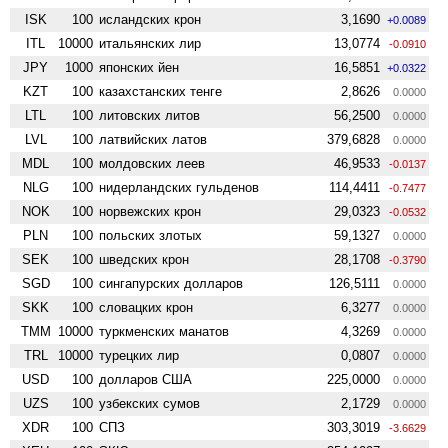
ISK
100
исландских крон
3,1690
+0.0089
ITL
10000
итальянских лир
13,0774
-0.0910
JPY
1000
японских йен
16,5851
+0.0322
KZT
100
казахстанских тенге
2,8626
0.0000
LTL
100
литовских литов
56,2500
0.0000
LVL
100
латвийских латов
379,6828
0.0000
MDL
100
молдовских леев
46,9533
-0.0137
NLG
100
нидерландских гульденов
114,4411
-0.7477
NOK
100
норвежских крон
29,0323
-0.0532
PLN
100
польских злотых
59,1327
0.0000
SEK
100
шведских крон
28,1708
-0.3790
SGD
100
сингапурских долларов
126,5111
0.0000
SKK
100
словацких крон
6,3277
0.0000
TMM
10000
туркменских манатов
4,3269
0.0000
TRL
10000
турецких лир
0,0807
0.0000
USD
100
долларов США
225,0000
0.0000
UZS
100
узбекских сумов
2,1729
0.0000
XDR
100
СПЗ
303,3019
-3.6629