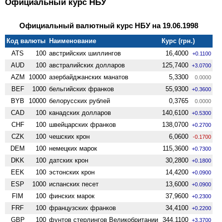
Официальный курс НБУ
Официальный валютный курс НБУ на 19.06.1998
Код валюты
Наименование
Курс (грн.)
ATS
100
австрийских шиллингов
16,4000
+0.1100
AUD
100
австралийских долларов
125,7400
+3.0700
AZM
10000
азербайджанских манатов
5,3300
0.0000
BEF
1000
бельгийских франков
55,9300
+0.3600
BYB
10000
белорусских рублей
0,3765
0.0000
CAD
100
канадских долларов
140,6100
+0.5300
CHF
100
швейцарских франков
138,0700
+0.2700
CZK
100
чешских крон
6,0600
-0.1700
DEM
100
немецких марок
115,3600
+0.7300
DKK
100
датских крон
30,2800
+0.1800
EEK
100
эстонских крон
14,4200
+0.0900
ESP
1000
испанских песет
13,6000
+0.0900
FIM
100
финских марок
37,9600
+0.2300
FRF
100
французских франков
34,4100
+0.2200
GBP
100
фунтов стерлингов Велико­британии
344,1100
+3.3700