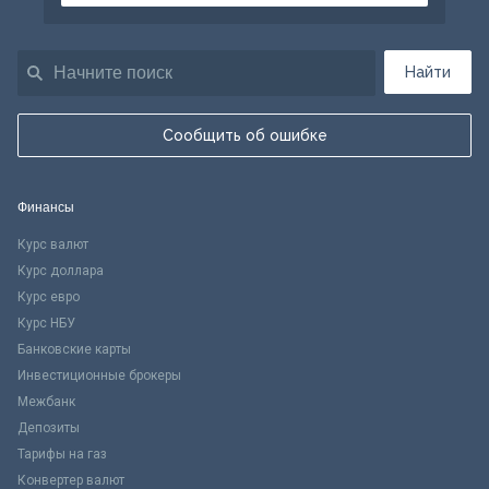
Найти
Сообщить об ошибке
Финансы
Курс валют
Курс доллара
Курс евро
Курс НБУ
Банковские карты
Инвестиционные брокеры
Межбанк
Депозиты
Тарифы на газ
Конвертер валют