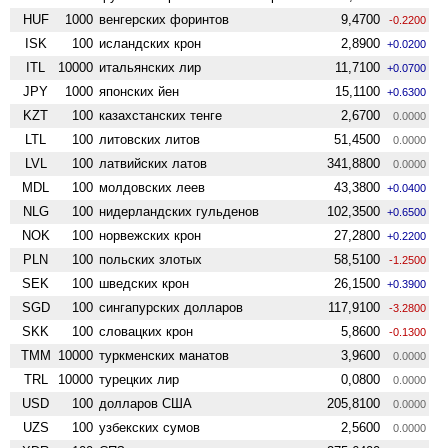
HUF
1000
венгерских форинтов
9,4700
-0.2200
ISK
100
исландских крон
2,8900
+0.0200
ITL
10000
итальянских лир
11,7100
+0.0700
JPY
1000
японских йен
15,1100
+0.6300
KZT
100
казахстанских тенге
2,6700
0.0000
LTL
100
литовских литов
51,4500
0.0000
LVL
100
латвийских латов
341,8800
0.0000
MDL
100
молдовских леев
43,3800
+0.0400
NLG
100
нидерландских гульденов
102,3500
+0.6500
NOK
100
норвежских крон
27,2800
+0.2200
PLN
100
польских злотых
58,5100
-1.2500
SEK
100
шведских крон
26,1500
+0.3900
SGD
100
сингапурских долларов
117,9100
-3.2800
SKK
100
словацких крон
5,8600
-0.1300
TMM
10000
туркменских манатов
3,9600
0.0000
TRL
10000
турецких лир
0,0800
0.0000
USD
100
долларов США
205,8100
0.0000
UZS
100
узбекских сумов
2,5600
0.0000