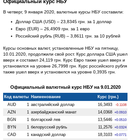
Официальный курс НБУ
В четверг, 9 января 2020, валютные курсы НБУ составили:
Доллар США (USD) – 23,8345 грн. за 1 доллар
Евро (EUR) – 26,4909 грн. за 1 евро
Российский рубль (RUB) – 3,8611 грн. за 10 рублей
Курсы основных валют, установленные НБУ на пятницу,
10.01.2020, продолжили свой рост. Курс доллара США ушел
вверх и составил 24,119 грн. Курс Евро также ушел вверх и
установился на уровне 26,7998 грн. Курс российского рубля
также ушел вверх и установился на уровне 0,3935 грн.
Официальный валютный курс НБУ на 9.01.2020
Код валюты
Наименование
Курс (грн.)
AUD
1
австралийский доллар
16,3493
-0.1108
AZN
1
азербайджанский манат
14,0368
+0.0910
BGN
1
болгарский лев
13,5446
+0.0510
BYN
1
белорусский рубль
11,2576
+0.0324
CAD
1
канадский доллар
18,3103
+0.0771