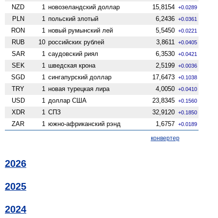
NZD
1
ново­зеландский доллар
15,8154
+0.0289
PLN
1
польский злотый
6,2436
+0.0361
RON
1
новый румынский лей
5,5450
+0.0221
RUB
10
российских рублей
3,8611
+0.0405
SAR
1
саудовский риял
6,3530
+0.0421
SEK
1
шведская крона
2,5199
+0.0036
SGD
1
сингапурский доллар
17,6473
+0.1038
TRY
1
новая турецкая лира
4,0050
+0.0410
USD
1
доллар США
23,8345
+0.1560
XDR
1
СПЗ
32,9120
+0.1850
ZAR
1
южно-африканский рэнд
1,6757
+0.0189
конвертер
2026
2025
2024