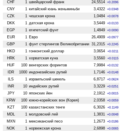
CHF
1
швейцарский франк
24,5514
+0.2096
CNY
1
китайский юань женьминьби
3,4322
+0.0348
CZK
1
чешская крона
1,0484
+0.0078
DKK
1
датская крона
3,5449
+0.0133
EGP
1
египетский фунт
1,4849
+0.0090
EUR
1
Евро
26,4909
+0.0977
GBP
1
фунт стерлингов Велико­британии
31,2315
+0.2245
HKD
1
гонконгский доллар
3,0654
+0.0211
HRK
1
хорватская куна
3,5560
+0.0115
HUF
100
венгерских форинтов
7,9984
+0.0132
IDR
1000
индонезийских рупий
1,7146
+0.0148
ILS
1
израильский шекель
6,8717
+0.0624
INR
10
индийских рупий
3,3229
+0.0251
JPY
10
японских йен
2,1912
+0.0015
KRW
100
южно-корейских вон (Корея)
2,0358
+0.0059
KZT
100
казахстанских тенге
6,3026
+0.1149
MDL
1
молдовский лей
1,3831
+0.0048
MXN
1
мексиканский песо
1,2673
+0.0186
NOK
1
норвежская крона
2,6898
+0.0065