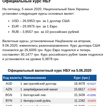
Официальный курс НБУ
На пятницу, 5 июня 2020, Национальный банк Украины
установил следующие курсы основных валют:
USD – 26,6953 грн. за 1 доллар США
EUR – 29,9975 грн. за 1 Евро
RUB – 3,8557 грн. за 10 российских рублей
Валютные курсы, установленные Нацбанком на вторник,
9.06.2020, изменялись разнонаправленно. Курс доллара США
понизился до 26,6005 грн. Курс Евро поднялся и теперь
составляет 30,1477 грн. Курс российского рубля также поднялся
и установился на уровне 0,3878 грн.
Официальный валютный курс НБУ на 5.06.2020
Код валюты
Наименование
Курс (грн.)
AUD
1
австралийский доллар
18,4478
+0.0127
AZN
1
азербайджанский манат
15,6617
-0.0346
BGN
1
болгарский лев
15,3439
+0.0250
BYN
1
белорусский рубль
11,1342
-0.0475