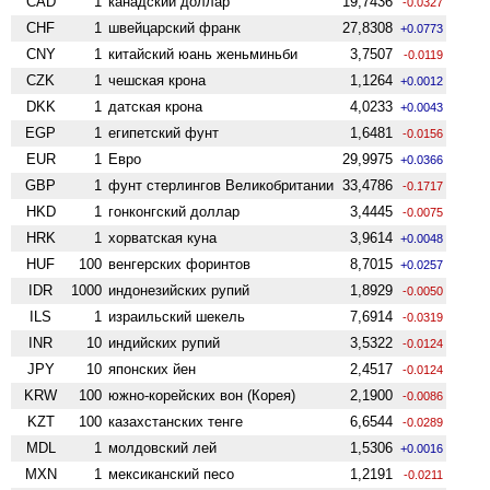
CAD
1
канадский доллар
19,7436
-0.0327
CHF
1
швейцарский франк
27,8308
+0.0773
CNY
1
китайский юань женьминьби
3,7507
-0.0119
CZK
1
чешская крона
1,1264
+0.0012
DKK
1
датская крона
4,0233
+0.0043
EGP
1
египетский фунт
1,6481
-0.0156
EUR
1
Евро
29,9975
+0.0366
GBP
1
фунт стерлингов Велико­британии
33,4786
-0.1717
HKD
1
гонконгский доллар
3,4445
-0.0075
HRK
1
хорватская куна
3,9614
+0.0048
HUF
100
венгерских форинтов
8,7015
+0.0257
IDR
1000
индонезийских рупий
1,8929
-0.0050
ILS
1
израильский шекель
7,6914
-0.0319
INR
10
индийских рупий
3,5322
-0.0124
JPY
10
японских йен
2,4517
-0.0124
KRW
100
южно-корейских вон (Корея)
2,1900
-0.0086
KZT
100
казахстанских тенге
6,6544
-0.0289
MDL
1
молдовский лей
1,5306
+0.0016
MXN
1
мексиканский песо
1,2191
-0.0211