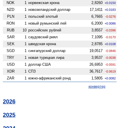
NOK
1
норвежская крона
2,8260
+0.0150
NZD
1
ново­зеландский доллар
17,1411
+0.0183
PLN
1
польский злотый
6,7665
-0.0276
RON
1
новый румынский лей
6,2000
+0.0086
RUB
10
российских рублей
3,8557
-0.0396
SAR
1
саудовский риял
7,1095
-0.0170
SEK
1
шведская крона
2,8785
+0.0108
SGD
1
сингапурский доллар
19,0517
-0.0846
TRY
1
новая турецкая лира
3,9537
-0.0038
USD
1
доллар США
26,6953
-0.0591
XDR
1
СПЗ
36,7617
-0.0619
ZAR
1
южно-африканский рэнд
1,5805
+0.0082
конвертер
2026
2025