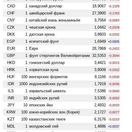
CAD
1
канадский доллар
18,9067
-0.1329
CHF
1
швейцарский франк
27,3900
-0.1763
CNY
1
китайский юань женьминьби
3,7564
-0.0083
CZK
1
чешская крона
1,0442
-0.0159
DKK
1
датская крона
3,8603
-0.0332
EGP
1
египетский фунт
1,6949
+0.0005
EUR
1
Евро
28,7869
-0.2422
GBP
1
фунт стерлингов Велико­британии
32,5353
-0.3544
HKD
1
гонконгский доллар
3,4421
-0.0015
HRK
1
хорватская куна
3,8009
-0.0332
HUF
100
венгерских форинтов
8,1166
-0.0938
IDR
1000
индонезийских рупий
1,7919
-0.0036
ILS
1
израильский шекель
7,5386
-0.0660
INR
10
индийских рупий
3,5305
-0.0062
JPY
10
японских йен
2,4932
-0.0033
KRW
100
южно-корейских вон (Корея)
2,1727
-0.0077
KZT
100
казахстанских тенге
6,3176
-0.0103
MDL
1
молдовский лей
1,4886
+0.0037