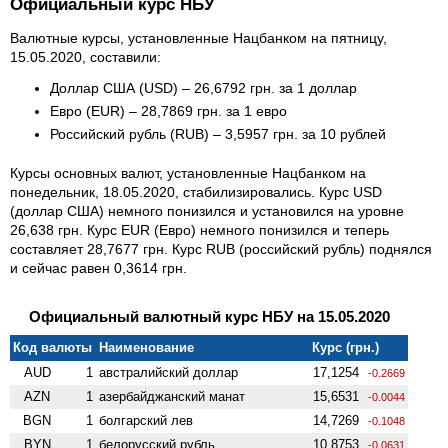
Официальный курс НБУ
Валютные курсы, установленные Нацбанком на пятницу,
15.05.2020, составили:
Доллар США (USD) – 26,6792 грн. за 1 доллар
Евро (EUR) – 28,7869 грн. за 1 евро
Российский рубль (RUB) – 3,5957 грн. за 10 рублей
Курсы основных валют, установленные Нацбанком на
понедельник, 18.05.2020, стабилизировались. Курс USD
(доллар США) немного понизился и установился на уровне
26,638 грн. Курс EUR (Евро) немного понизился и теперь
составляет 28,7677 грн. Курс RUB (российский рубль) поднялся
и сейчас равен 0,3614 грн.
Официальный валютный курс НБУ на 15.05.2020
Код валюты
Наименование
Курс (грн.)
AUD
1
австралийский доллар
17,1254
-0.2669
AZN
1
азербайджанский манат
15,6531
-0.0044
BGN
1
болгарский лев
14,7269
-0.1048
BYN
1
белорусский рубль
10,8753
-0.0631