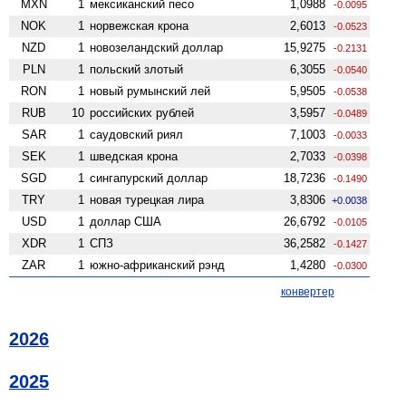
MXN
1
мексиканский песо
1,0988
-0.0095
NOK
1
норвежская крона
2,6013
-0.0523
NZD
1
ново­зеландский доллар
15,9275
-0.2131
PLN
1
польский злотый
6,3055
-0.0540
RON
1
новый румынский лей
5,9505
-0.0538
RUB
10
российских рублей
3,5957
-0.0489
SAR
1
саудовский риял
7,1003
-0.0033
SEK
1
шведская крона
2,7033
-0.0398
SGD
1
сингапурский доллар
18,7236
-0.1490
TRY
1
новая турецкая лира
3,8306
+0.0038
USD
1
доллар США
26,6792
-0.0105
XDR
1
СПЗ
36,2582
-0.1427
ZAR
1
южно-африканский рэнд
1,4280
-0.0300
конвертер
2026
2025