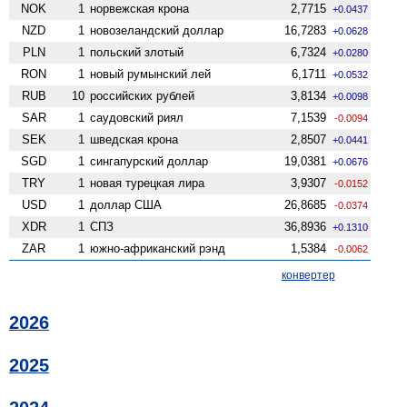
NOK
1
норвежская крона
2,7715
+0.0437
NZD
1
ново­зеландский доллар
16,7283
+0.0628
PLN
1
польский злотый
6,7324
+0.0280
RON
1
новый румынский лей
6,1711
+0.0532
RUB
10
российских рублей
3,8134
+0.0098
SAR
1
саудовский риял
7,1539
-0.0094
SEK
1
шведская крона
2,8507
+0.0441
SGD
1
сингапурский доллар
19,0381
+0.0676
TRY
1
новая турецкая лира
3,9307
-0.0152
USD
1
доллар США
26,8685
-0.0374
XDR
1
СПЗ
36,8936
+0.1310
ZAR
1
южно-африканский рэнд
1,5384
-0.0062
конвертер
2026
2025