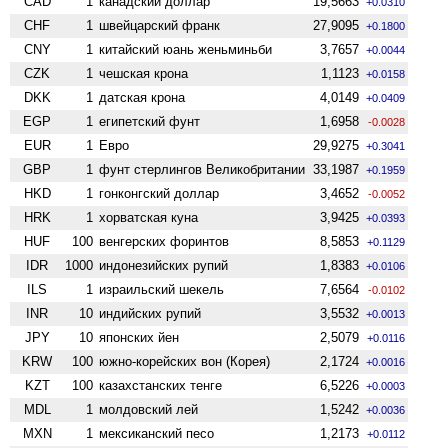
CAD
1
канадский доллар
19,5663
+0.0310
CHF
1
швейцарский франк
27,9095
+0.1800
CNY
1
китайский юань женьминьби
3,7657
+0.0044
CZK
1
чешская крона
1,1123
+0.0158
DKK
1
датская крона
4,0149
+0.0409
EGP
1
египетский фунт
1,6958
-0.0028
EUR
1
Евро
29,9275
+0.3041
GBP
1
фунт стерлингов Велико­британии
33,1987
+0.1959
HKD
1
гонконгский доллар
3,4652
-0.0052
HRK
1
хорватская куна
3,9425
+0.0393
HUF
100
венгерских форинтов
8,5853
+0.1129
IDR
1000
индонезийских рупий
1,8383
+0.0106
ILS
1
израильский шекель
7,6564
-0.0102
INR
10
индийских рупий
3,5532
+0.0013
JPY
10
японских йен
2,5079
+0.0116
KRW
100
южно-корейских вон (Корея)
2,1724
+0.0016
KZT
100
казахстанских тенге
6,5226
+0.0003
MDL
1
молдовский лей
1,5242
+0.0036
MXN
1
мексиканский песо
1,2173
+0.0112