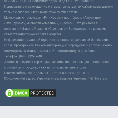
© 2008-2026 ООО «МинфинМедиа». Код ЕГРПОУ: 35506859
Копирование и размещение материалов на других сайтах разрешается
только с гиперссылкой вида: www.minfin.com.ua
Материалы с пометками «Р», «Новости партнёров», «Актуально»,
«Спецпроект», «Новости компаний», «Промо» – это реклама в
понимании Закона Украины «О рекламе». За содержание рекламы
ответственность несёт рекламодатель.
Информация на данной странице не является рекламой банковских
услуг. Проверенную банком информацию о продуктах и услугах можно
посмотреть на официальном сайте соответствующего банка.
Телефон: (044) 392-47-40
Звонок в пределах территории Украины со всех номеров операторов
мобильной и городской связи по тарифам операторов
График работы: понедельник – пятница с 09:00 до 18:00
Юридический адрес: Украина, Киев, Вадима Гетьмана, 1-Б, 3-й этаж