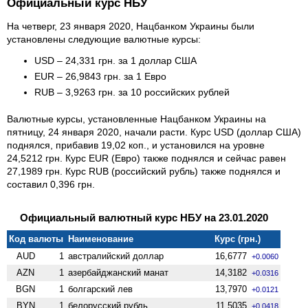
Официальный курс НБУ
На четверг, 23 января 2020, Нацбанком Украины были
установлены следующие валютные курсы:
USD – 24,331 грн. за 1 доллар США
EUR – 26,9843 грн. за 1 Евро
RUB – 3,9263 грн. за 10 российских рублей
Валютные курсы, установленные Нацбанком Украины на
пятницу, 24 января 2020, начали расти. Курс USD (доллар США)
поднялся, прибавив 19,02 коп., и установился на уровне
24,5212 грн. Курс EUR (Евро) также поднялся и сейчас равен
27,1989 грн. Курс RUB (российский рубль) также поднялся и
составил 0,396 грн.
Официальный валютный курс НБУ на 23.01.2020
Код валюты
Наименование
Курс (грн.)
AUD
1
австралийский доллар
16,6777
+0.0060
AZN
1
азербайджанский манат
14,3182
+0.0316
BGN
1
болгарский лев
13,7970
+0.0121
BYN
1
белорусский рубль
11,5035
+0.0418