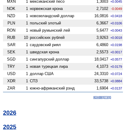
MXN
1
мексиканский песо
1,3003
+0.0045
NOK
1
норвежская крона
2,7102
-0.0049
NZD
1
ново­зеландский доллар
16,0816
+0.0418
PLN
1
польский злотый
6,3667
+0.0106
RON
1
новый румынский лей
5,6477
+0.0043
RUB
10
российских рублей
3,9263
+0.0018
SAR
1
саудовский риял
6,4860
+0.0198
SEK
1
шведская крона
2,5573
+0.0017
SGD
1
сингапурский доллар
18,0417
+0.0577
TRY
1
новая турецкая лира
4,1073
+0.0179
USD
1
доллар США
24,3310
+0.0724
XDR
1
СПЗ
33,5738
+0.0884
ZAR
1
южно-африканский рэнд
1,6904
+0.0137
конвертер
2026
2025