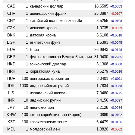
CAD
1
канадский доллар
18,6595
+0.0833
CHF
1
швейцарский франк
25,0887
-0.0107
CNY
1
китайский юань женьминьби
3,5255
+0.0108
CZK
1
чешская крона
1,0735
-0.0029
DKK
1
датская крона
3,6108
+0.0018
EGP
1
египетский фунт
1,5393
+0.0045
EUR
1
Евро
26,9843
+0.0148
GBP
1
фунт стерлингов Велико­британии
31,9430
+0.2285
HKD
1
гонконгский доллар
3,1308
+0.0088
HRK
1
хорватская куна
3,6279
+0.0016
HUF
100
венгерских форинтов
8,0401
+0.0011
IDR
1000
индонезийских рупий
1,7834
+0.0088
ILS
1
израильский шекель
7,0480
+0.0275
INR
10
индийских рупий
3,4156
+0.0097
JPY
10
японских йен
2,2128
+0.0084
KRW
100
южно-корейских вон (Корея)
2,0889
+0.0102
KZT
100
казахстанских тенге
6,4479
+0.0136
MDL
1
молдовский лей
1,3820
-0.0002