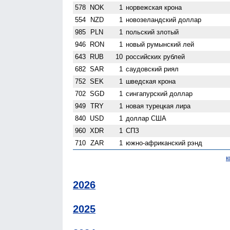
578
NOK
1
норвежская крона
554
NZD
1
ново­зеландский доллар
985
PLN
1
польский злотый
946
RON
1
новый румынский лей
643
RUB
10
российских рублей
682
SAR
1
саудовский риял
752
SEK
1
шведская крона
702
SGD
1
сингапурский доллар
949
TRY
1
новая турецкая лира
840
USD
1
доллар США
960
XDR
1
СПЗ
710
ZAR
1
южно-африканский рэнд
к
2026
2025