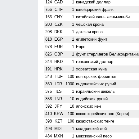
124
CAD
1
канадский доллар
756
CHF
1
швейцарский франк
156
CNY
1
китайский юань женьминьби
203
CZK
1
чешская крона
208
DKK
1
датская крона
818
EGP
1
египетский фунт
978
EUR
1
Евро
826
GBP
1
фунт стерлингов Велико­британи
344
HKD
1
гонконгский доллар
191
HRK
1
хорватская куна
348
HUF
100
венгерских форинтов
360
IDR
1000
индонезийских рупий
376
ILS
1
израильский шекель
356
INR
10
индийских рупий
392
JPY
10
японских йен
410
KRW
100
южно-корейских вон (Корея)
398
KZT
100
казахстанских тенге
498
MDL
1
молдовский лей
484
MXN
1
мексиканский песо