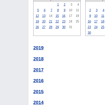
1
2
3
4
5
6
7
8
9
10
11
2
3
4
12
13
14
15
16
17
18
9
10
11
19
20
21
22
23
24
25
16
17
18
26
27
28
29
30
31
23
24
25
30
2019
2018
2017
2016
2015
2014