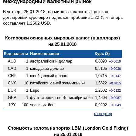
Международный валютный рынок
В четверг, 25.01.2018, на мировых валютных рынках
долларовый курс евро поднялся, прибавив 1.22 ¢, и теперь
составляет 1.2502 USD.
Котировки основных мировых валют (в долларах)
на 25.01.2018
Код валюты
Наименование
Курс ($)
AUD
1
австралийский доллар
0,8090
+0.0019
CAD
1
канадский доллар
0,8135
+0.0036
CHF
1
швейцарский франк
1,0715
+0.0147
CNY
10
китайских юаней женьминьби
1,5822
+0.0115
EUR
1
Евро
1,2502
+0.0122
GBP
1
фунт стерлингов Велико­британии
1,4304
+0.0087
JPY
100
японских йен
0,9202
+0.0049
конвертер
Стоимость золота на торгах LBM (London Gold Fixing)
на 25.01.2018