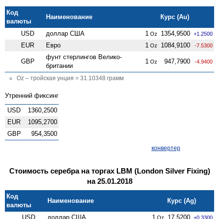
Код
Наименование
Курс (Au)
валюты
USD
доллар США
1
1354,9500
Oz
+1.2500
EUR
Евро
1
1084,9100
Oz
-7.5300
фунт стерлингов Велико­
GBP
1
947,7900
Oz
-4.9400
британии
Oz – тройская унция = 31.10348 грамм
Утренний фиксинг
USD
1360,2500
EUR
1095,2700
GBP
954,3500
конвертер
Стоимость серебра на торгах LBM (London Silver Fixing)
на 25.01.2018
Код
Наименование
Курс (Ag)
валюты
USD
доллар США
1
17,5200
Oz
+0.3300