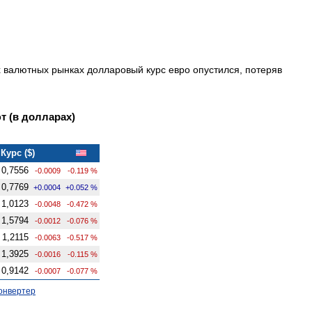
х валютных рынках долларовый курс евро опустился, потеряв
 (в долларах)
Курс ($)
0,7556
-0.0009
-0.119 %
0,7769
+0.0004
+0.052 %
1,0123
-0.0048
-0.472 %
1,5794
-0.0012
-0.076 %
1,2115
-0.0063
-0.517 %
1,3925
-0.0016
-0.115 %
0,9142
-0.0007
-0.077 %
онвертер