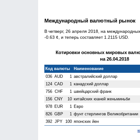
Международный валютный рынок
В четверг, 26 апреля 2018, на международны
-0.63 ¢, и теперь составляет 1.2115 USD.
Котировки основных мировых валют
на 26.04.2018
Код валюты
Наименование
036
AUD
1
австралийский доллар
124
CAD
1
канадский доллар
756
CHF
1
швейцарский франк
156
CNY
10
китайских юаней женьминьби
978
EUR
1
Евро
826
GBP
1
фунт стерлингов Велико­британии
392
JPY
100
японских йен
к