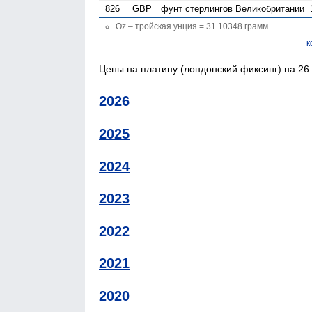
826
GBP
фунт стерлингов Велико­британии
Oz – тройская унция = 31.10348 грамм
к
Цены на платину (лондонский фиксинг) на 26.
2026
2025
2024
2023
2022
2021
2020