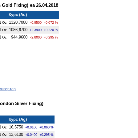
old Fixing) на 26.04.2018
Курс (Au)
1
1320,7000
Oz
-0.9500
-0.072 %
1
1086,6700
Oz
+2.3900
+0.220 %
1
944,9600
Oz
-2.8000
-0.295 %
онвертер
ndon Silver Fixing)
Курс (Ag)
1
16,5750
Oz
+0.0100
+0.060 %
1
13,6100
Oz
+0.0400
+0.295 %