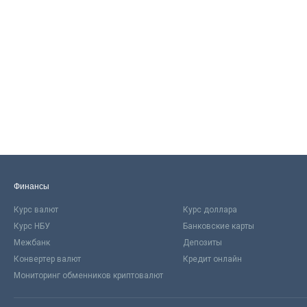
Финансы
Курс валют
Курс доллара
Курс НБУ
Банковские карты
Межбанк
Депозиты
Конвертер валют
Кредит онлайн
Мониторинг обменников криптовалют