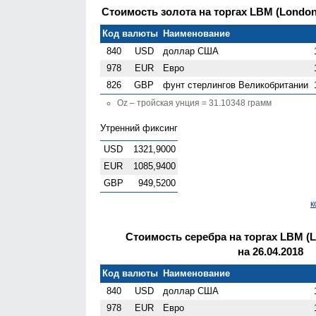
Стоимость золота на торгах LBM (London G
Код валюты
Наименование
840
USD
доллар США
978
EUR
Евро
826
GBP
фунт стерлингов Велико­британии
Oz – тройская унция = 31.10348 грамм
Утренний фиксинг
USD
1321,9000
EUR
1085,9400
GBP
949,5200
к
Стоимость серебра на торгах LBM (Lo
на 26.04.2018
Код валюты
Наименование
840
USD
доллар США
978
EUR
Евро