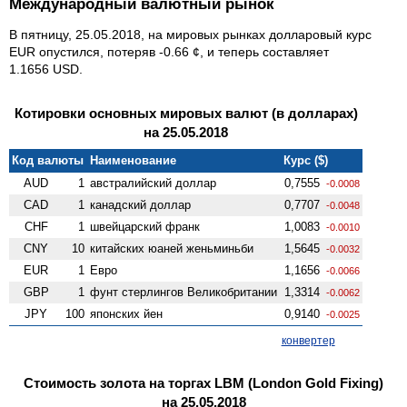
Международный валютный рынок
В пятницу, 25.05.2018, на мировых рынках долларовый курс
EUR опустился, потеряв -0.66 ¢, и теперь составляет
1.1656 USD.
Котировки основных мировых валют (в долларах)
на 25.05.2018
Код валюты
Наименование
Курс ($)
AUD
1
австралийский доллар
0,7555
-0.0008
CAD
1
канадский доллар
0,7707
-0.0048
CHF
1
швейцарский франк
1,0083
-0.0010
CNY
10
китайских юаней женьминьби
1,5645
-0.0032
EUR
1
Евро
1,1656
-0.0066
GBP
1
фунт стерлингов Велико­британии
1,3314
-0.0062
JPY
100
японских йен
0,9140
-0.0025
конвертер
Стоимость золота на торгах LBM (London Gold Fixing)
на 25.05.2018