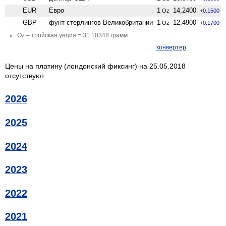
EUR
Евро
1
14,2400
Oz
+0.1500
GBP
фунт стерлингов Велико­британии
1
12,4900
Oz
+0.1700
Oz – тройская унция = 31.10348 грамм
конвертер
Цены на платину (лондонский фиксинг) на 25.05.2018
отсутствуют
2026
2025
2024
2023
2022
2021