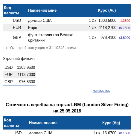
Код
Наименование
Курс (Au)
валюты
USD
доллар США
1
1303,5000
Oz
-1.3500
EUR
Евро
1
1118,2700
Oz
+5.7500
фунт стерлингов Велико­
GBP
1
978,4100
Oz
+3.8200
британии
Oz – тройская унция = 31.10348 грамм
Утренний фиксинг
USD
1303,9500
EUR
1113,7000
GBP
976,5300
конвертер
Стоимость серебра на торгах LBM (London Silver Fixing)
на 25.05.2018
Код
Наименование
Курс (Ag)
валюты
USD
доллар США
1
16,6700
Oz
+0.1600