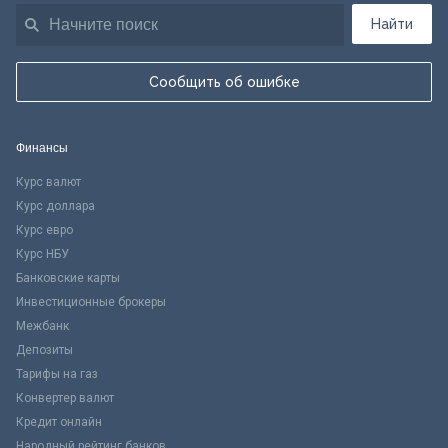
Найти
Сообщить об ошибке
Финансы
Курс валют
Курс доллара
Курс евро
Курс НБУ
Банковские карты
Инвестиционные брокеры
Межбанк
Депозиты
Тарифы на газ
Конвертер валют
Кредит онлайн
Народный рейтинг банков