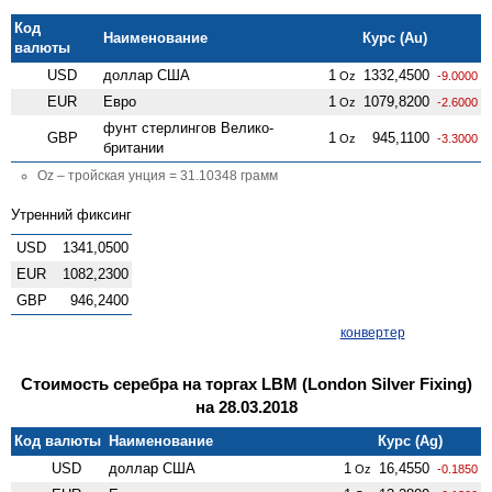
Код
Наименование
Курс (Au)
валюты
USD
доллар США
1
1332,4500
Oz
-9.0000
EUR
Евро
1
1079,8200
Oz
-2.6000
фунт стерлингов Велико­
GBP
1
945,1100
Oz
-3.3000
британии
Oz – тройская унция = 31.10348 грамм
Утренний фиксинг
USD
1341,0500
EUR
1082,2300
GBP
946,2400
конвертер
Стоимость серебра на торгах LBM (London Silver Fixing)
на 28.03.2018
Код валюты
Наименование
Курс (Ag)
USD
доллар США
1
16,4550
Oz
-0.1850