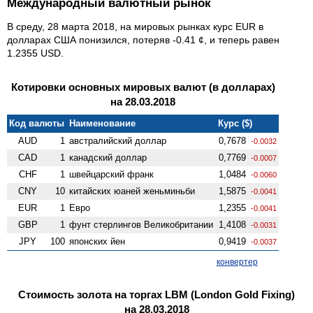
Международный валютный рынок
В среду, 28 марта 2018, на мировых рынках курс EUR в
долларах США понизился, потеряв -0.41 ¢, и теперь равен
1.2355 USD.
Котировки основных мировых валют (в долларах)
на 28.03.2018
Код валюты
Наименование
Курс ($)
AUD
1
австралийский доллар
0,7678
-0.0032
CAD
1
канадский доллар
0,7769
-0.0007
CHF
1
швейцарский франк
1,0484
-0.0060
CNY
10
китайских юаней женьминьби
1,5875
-0.0041
EUR
1
Евро
1,2355
-0.0041
GBP
1
фунт стерлингов Велико­британии
1,4108
-0.0031
JPY
100
японских йен
0,9419
-0.0037
конвертер
Стоимость золота на торгах LBM (London Gold Fixing)
на 28.03.2018