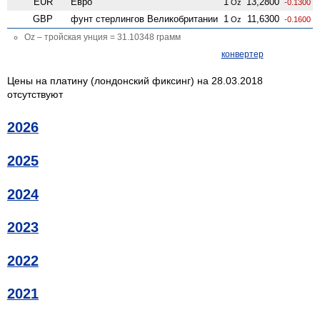
EUR
Евро
1
13,2800
Oz
-0.1300
GBP
фунт стерлингов Велико­британии
1
11,6300
Oz
-0.1600
Oz – тройская унция = 31.10348 грамм
конвертер
Цены на платину (лондонский фиксинг) на 28.03.2018
отсутствуют
2026
2025
2024
2023
2022
2021