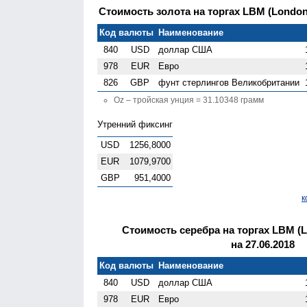
Стоимость золота на торгах LBM (London G
Код валюты
Наименование
840
USD
доллар США
978
EUR
Евро
826
GBP
фунт стерлингов Велико­британии
Oz – тройская унция = 31.10348 грамм
Утренний фиксинг
USD
1256,8000
EUR
1079,9700
GBP
951,4000
к
Стоимость серебра на торгах LBM (Lo
на 27.06.2018
Код валюты
Наименование
840
USD
доллар США
978
EUR
Евро