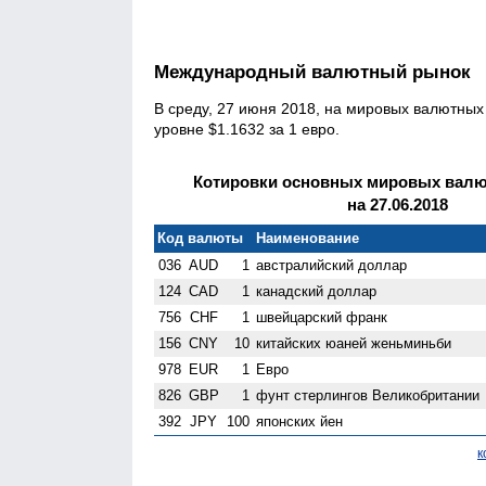
Международный валютный рынок
В среду, 27 июня 2018, на мировых валютных
уровне $1.1632 за 1 евро.
Котировки основных мировых валют
на 27.06.2018
Код валюты
Наименование
036
AUD
1
австралийский доллар
124
CAD
1
канадский доллар
756
CHF
1
швейцарский франк
156
CNY
10
китайских юаней женьминьби
978
EUR
1
Евро
826
GBP
1
фунт стерлингов Велико­британии
392
JPY
100
японских йен
к