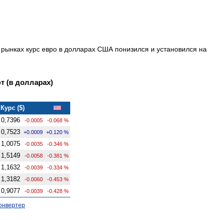
 рынках курс евро в долларах США понизился и установился на
 (в долларах)
Курс ($)
0,7396
-0.0005
-0.068 %
0,7523
+0.0009
+0.120 %
1,0075
-0.0035
-0.346 %
1,5149
-0.0058
-0.381 %
1,1632
-0.0039
-0.334 %
1,3182
-0.0060
-0.453 %
0,9077
-0.0039
-0.428 %
онвертер