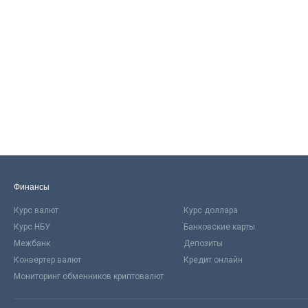
Финансы
Курс валют
Курс доллара
Курс НБУ
Банковские карты
Межбанк
Депозиты
Конвертер валют
Кредит онлайн
Мониторинг обменников криптовалют