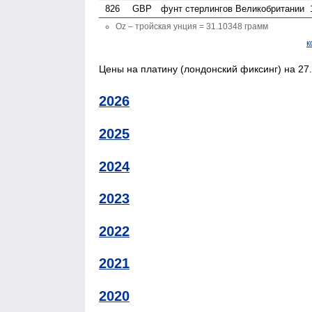
826
GBP
фунт стерлингов Велико­британии
Oz – тройская унция = 31.10348 грамм
к
Цены на платину (лондонский фиксинг) на 27.
2026
2025
2024
2023
2022
2021
2020