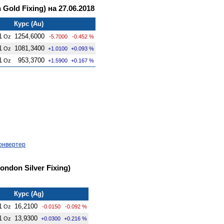
old Fixing) на 27.06.2018
Курс (Au)
1
1254,6000
Oz
-5.7000
-0.452 %
1
1081,3400
Oz
+1.0100
+0.093 %
1
953,3700
Oz
+1.5900
+0.167 %
онвертер
ndon Silver Fixing)
Курс (Ag)
1
16,2100
Oz
-0.0150
-0.092 %
1
13,9300
Oz
+0.0300
+0.216 %