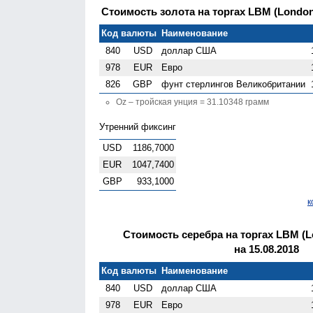
Стоимость золота на торгах LBM (London 
Код валюты
Наименование
840
USD
доллар США
978
EUR
Евро
826
GBP
фунт стерлингов Велико­британии
Oz – тройская унция = 31.10348 грамм
Утренний фиксинг
USD
1186,7000
EUR
1047,7400
GBP
933,1000
к
Стоимость серебра на торгах LBM (Lo
на 15.08.2018
Код валюты
Наименование
840
USD
доллар США
978
EUR
Евро