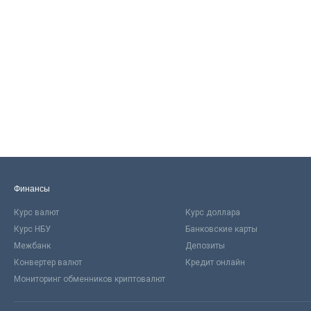
Финансы
Курс валют
Курс доллара
Курс НБУ
Банковские карты
Межбанк
Депозиты
Конвертер валют
Кредит онлайн
Мониторинг обменников криптовалют