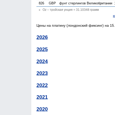
826
GBP
фунт стерлингов Велико­британии
Oz – тройская унция = 31.10348 грамм
к
Цены на платину (лондонский фиксинг) на 15.
2026
2025
2024
2023
2022
2021
2020