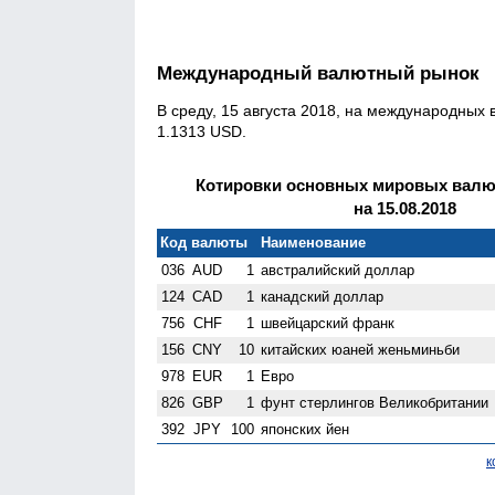
Международный валютный рынок
В среду, 15 августа 2018, на международных
1.1313 USD.
Котировки основных мировых валют
на 15.08.2018
Код валюты
Наименование
036
AUD
1
австралийский доллар
124
CAD
1
канадский доллар
756
CHF
1
швейцарский франк
156
CNY
10
китайских юаней женьминьби
978
EUR
1
Евро
826
GBP
1
фунт стерлингов Велико­британии
392
JPY
100
японских йен
к