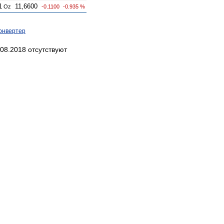
1
11,6600
Oz
-0.1100
-0.935 %
онвертер
08.2018 отсутствуют