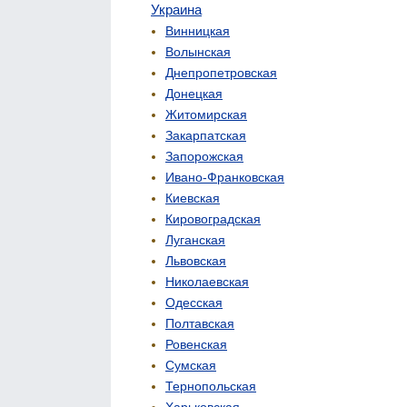
Украина
Винницкая
Волынская
Днепропетровская
Донецкая
Житомирская
Закарпатская
Запорожская
Ивано-Франковская
Киевская
Кировоградская
Луганская
Львовская
Николаевская
Одесская
Полтавская
Ровенская
Сумская
Тернопольская
Харьковская