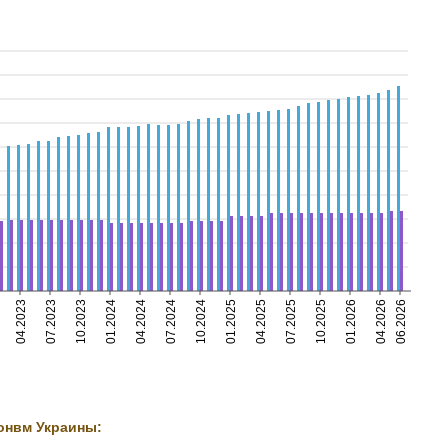
04.2023
07.2023
10.2023
01.2024
04.2024
07.2024
10.2024
01.2025
04.2025
07.2025
10.2025
01.2026
04.2026
06.2026
онвм Украины: