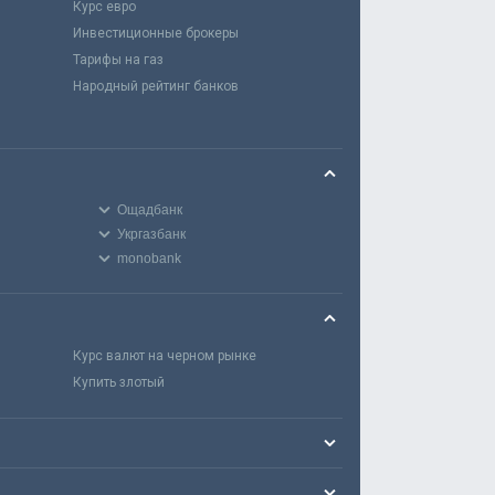
Курс евро
Инвестиционные брокеры
Тарифы на газ
Народный рейтинг банков
Ощадбанк
Укргазбанк
monobank
Курс валют на черном рынке
Купить злотый