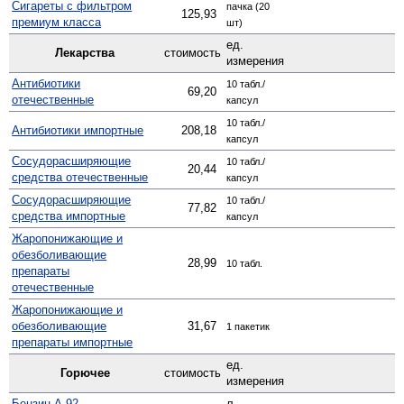
Сигареты с фильтром
пачка (20
125,93
премиум класса
шт)
ед.
Лекарства
стоимость
измерения
Антибиотики
10 табл./
69,20
отечественные
капсул
10 табл./
Антибиотики импортные
208,18
капсул
Сосудо­расширяющие
10 табл./
20,44
средства отечественные
капсул
Сосуд­орасширяющие
10 табл./
77,82
средства импортные
капсул
Жаро­понижающие и
обезболивающие
28,99
10 табл.
препараты
отечественные
Жаро­понижающие и
обезболивающие
31,67
1 пакетик
препараты импортные
ед.
Горючее
стоимость
измерения
Бензин А-92
-
л