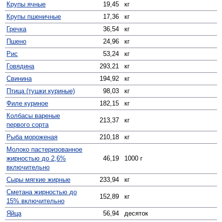
Крупы ячные
19,45
кг
Крупы пшеничные
17,36
кг
Гречка
36,54
кг
Пшено
24,96
кг
Рис
53,24
кг
Говядина
293,21
кг
Свинина
194,92
кг
Птица (тушки куриные)
98,03
кг
Филе куриное
182,15
кг
Колбасы вареные
213,37
кг
первого сорта
Рыба мороженая
210,18
кг
Молоко пастеризованное
жирностью до 2,6%
46,19
1000 г
включительно
Сыры мягкие жирные
233,94
кг
Сметана жирностью до
152,89
кг
15% включительно
Яйца
56,94
десяток