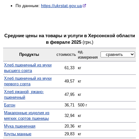
По данным:
https://ukrstat.gov.ua
Средние цены на товары и услуги в Херсонской области
в феврале 2025
(грн.)
ед.
Продукты
стоимость
измерения
Хлеб пшеничный из муки
61,33
кг
высшего сорта
Хлеб пшеничный из муки
49,57
кг
первого сорта
Хлеб ржаной, ржано-
47,95
кг
пшеничный
Батон
36,71
500 г
Макаронные изделия из
32,94
кг
мягких сортов пшеницы
Мука пшеничная
20,36
кг
Крупы манные
29,83
кг