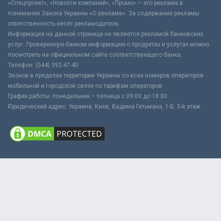
«Спецпроект», «Новости компаний», «Промо» – это реклама в
понимании Закона Украины «О рекламе». За содержание рекламы
ответственность несёт рекламодатель.
Информация на данной странице не является рекламой банковских
услуг. Проверенную банком информацию о продуктах и услугах можно
посмотреть на официальном сайте соответствующего банка.
Телефон: (044) 392-47-40
Звонок в пределах территории Украины со всех номеров операторов
мобильной и городской связи по тарифам операторов
График работы: понедельник – пятница с 09:00 до 18:00
Юридический адрес: Украина, Киев, Вадима Гетьмана, 1-Б, 3-й этаж