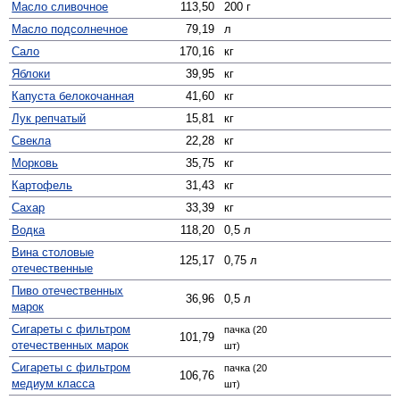
Масло сливочное
113,50
200 г
Масло подсолнечное
79,19
л
Сало
170,16
кг
Яблоки
39,95
кг
Капуста белокочанная
41,60
кг
Лук репчатый
15,81
кг
Свекла
22,28
кг
Морковь
35,75
кг
Картофель
31,43
кг
Сахар
33,39
кг
Водка
118,20
0,5 л
Вина столовые
125,17
0,75 л
отечественные
Пиво отечественных
36,96
0,5 л
марок
Сигареты с фильтром
пачка (20
101,79
отечественных марок
шт)
Сигареты с фильтром
пачка (20
106,76
медиум класса
шт)