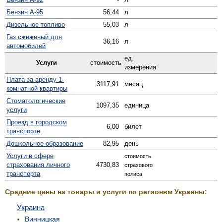
Бензин А-95
56,44
л
Дизельное топливо
55,03
л
Газ сжиженый для
36,16
л
автомобилей
ед.
Услуги
стоимость
измерения
Плата за аренду 1-
3117,91
месяц
комнатной квартиры
Стомато­логические
1097,35
единица
услуги
Проезд в городском
6,00
билет
транспорте
Дошкольное образование
82,95
день
Услуги в сфере
стоимость
страхования личного
4730,83
страхового
транспорта
полиса
Средние цены на товары и услуги по регионвм Украины:
Украина
Винницкая