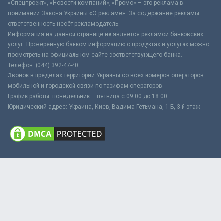
«Спецпроект», «Новости компаний», «Промо» – это реклама в
понимании Закона Украины «О рекламе». За содержание рекламы
ответственность несёт рекламодатель.
Информация на данной странице не является рекламой банковских
услуг. Проверенную банком информацию о продуктах и услугах можно
посмотреть на официальном сайте соответствующего банка.
Телефон: (044) 392-47-40
Звонок в пределах территории Украины со всех номеров операторов
мобильной и городской связи по тарифам операторов
График работы: понедельник – пятница с 09:00 до 18:00
Юридический адрес: Украина, Киев, Вадима Гетьмана, 1-Б, 3-й этаж