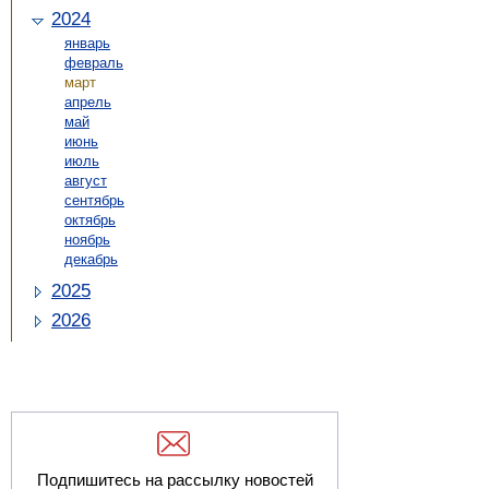
2024
январь
февраль
март
апрель
май
июнь
июль
август
сентябрь
октябрь
ноябрь
декабрь
2025
2026
Подпишитесь на рассылку новостей