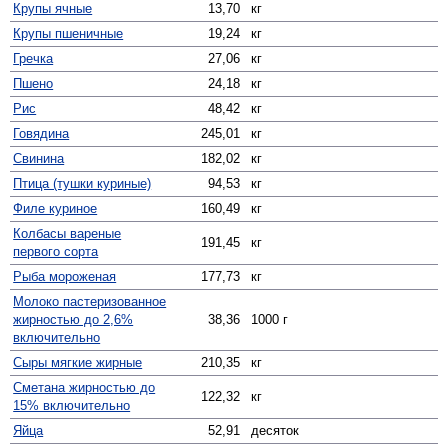
Крупы ячные
13,70
кг
Крупы пшеничные
19,24
кг
Гречка
27,06
кг
Пшено
24,18
кг
Рис
48,42
кг
Говядина
245,01
кг
Свинина
182,02
кг
Птица (тушки куриные)
94,53
кг
Филе куриное
160,49
кг
Колбасы вареные
191,45
кг
первого сорта
Рыба мороженая
177,73
кг
Молоко пастеризованное
жирностью до 2,6%
38,36
1000 г
включительно
Сыры мягкие жирные
210,35
кг
Сметана жирностью до
122,32
кг
15% включительно
Яйца
52,91
десяток