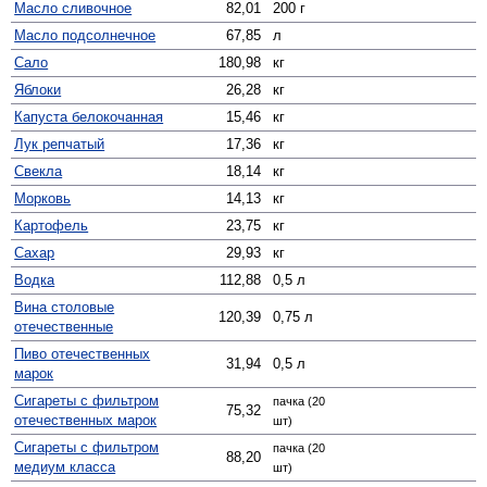
Масло сливочное
82,01
200 г
Масло подсолнечное
67,85
л
Сало
180,98
кг
Яблоки
26,28
кг
Капуста белокочанная
15,46
кг
Лук репчатый
17,36
кг
Свекла
18,14
кг
Морковь
14,13
кг
Картофель
23,75
кг
Сахар
29,93
кг
Водка
112,88
0,5 л
Вина столовые
120,39
0,75 л
отечественные
Пиво отечественных
31,94
0,5 л
марок
Сигареты с фильтром
пачка (20
75,32
отечественных марок
шт)
Сигареты с фильтром
пачка (20
88,20
медиум класса
шт)