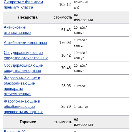
Сигареты с фильтром
пачка (20
103,12
премиум класса
шт)
ед.
Лекарства
стоимость
измерения
Антибиотики
10 табл./
51,46
отечественные
капсул
10 табл./
Антибиотики импортные
176,08
капсул
Сосудо­расширяющие
10 табл./
18,42
средства отечественные
капсул
Сосуд­орасширяющие
10 табл./
70,48
средства импортные
капсул
Жаро­понижающие и
обезболивающие
23,95
10 табл.
препараты
отечественные
Жаро­понижающие и
обезболивающие
25,79
1 пакетик
препараты импортные
ед.
Горючее
стоимость
измерения
Бензин А-92
-
л