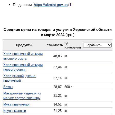
По данным:
https://ukrstat.gov.ua
Средние цены на товары и услуги в Херсонской области
в марте 2024
(грн.)
ед.
Продукты
стоимость
измерения
Хлеб пшеничный из муки
48,85
кг
высшего сорта
Хлеб пшеничный из муки
37,44
кг
первого сорта
Хлеб ржаной, ржано-
37,14
кг
пшеничный
Батон
28,87
500 г
Макаронные изделия из
31,21
кг
мягких сортов пшеницы
Мука пшеничная
14,51
кг
Крупы манные
21,25
кг