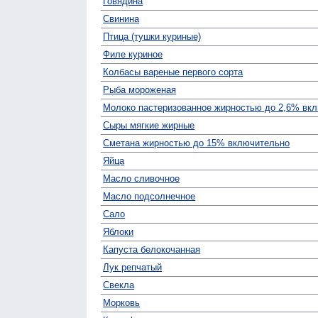
Говядина
Свинина
Птица (тушки куриные)
Филе куриное
Колбасы вареные первого сорта
Рыба мороженая
Молоко пастеризованное жирностью до 2,6% вк
Сыры мягкие жирные
Сметана жирностью до 15% включительно
Яйца
Масло сливочное
Масло подсолнечное
Сало
Яблоки
Капуста белокочанная
Лук репчатый
Свекла
Морковь