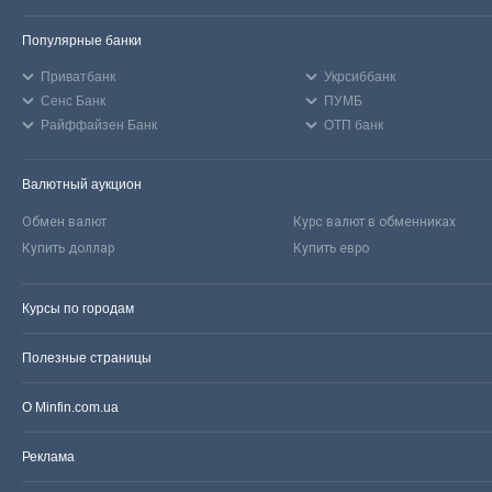
Популярные банки
Приватбанк
Укрсиббанк
Сенс Банк
ПУМБ
Райффайзен Банк
ОТП банк
Валютный аукцион
Обмен валют
Курс валют в обменниках
Купить доллар
Купить евро
Курсы по городам
Полезные страницы
О Minfin.com.ua
Реклама