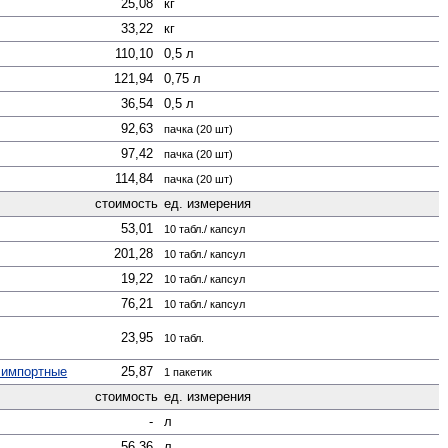
25,08
кг
33,22
кг
110,10
0,5 л
121,94
0,75 л
36,54
0,5 л
92,63
пачка (20 шт)
97,42
пачка (20 шт)
114,84
пачка (20 шт)
стоимость
ед. измерения
53,01
10 табл./ капсул
201,28
10 табл./ капсул
19,22
10 табл./ капсул
76,21
10 табл./ капсул
23,95
10 табл.
 импортные
25,87
1 пакетик
стоимость
ед. измерения
-
л
56,36
л