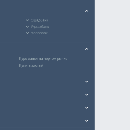
Ощадбанк
Укргазбанк
monobank
Курс валют на черном рынке
Купить злотый