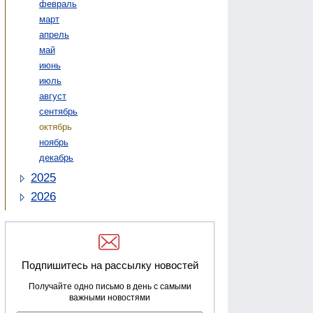
февраль
март
апрель
май
июнь
июль
август
сентябрь
октябрь
ноябрь
декабрь
2025
2026
Подпишитесь на рассылку новостей
Получайте одно письмо в день с самыми
важными новостями