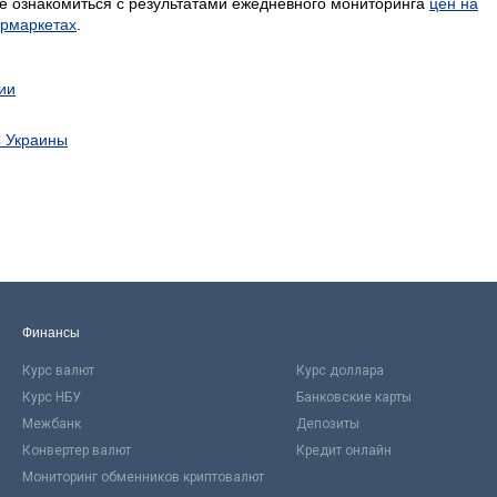
е ознакомиться с результатами ежедневного мониторинга
цен на
ермаркетах
.
ии
С Украины
Финансы
Курс валют
Курс доллара
Курс НБУ
Банковские карты
Межбанк
Депозиты
Конвертер валют
Кредит онлайн
Мониторинг обменников криптовалют