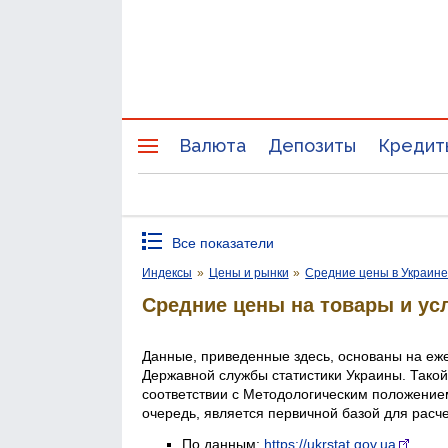
Валюта
Депозиты
Кредит
Все показатели
Индексы
»
Цены и рынки
»
Средние цены в Украин
Средние цены на товары и ус
Данные, приведенные здесь, основаны на еж
Державной службы статистики Украины. Такой
соответствии с Методологическим положением
очередь, является первичной базой для расч
По данным:
https://ukrstat.gov.ua