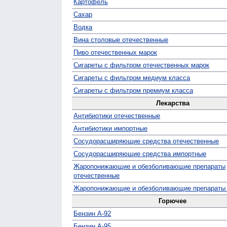
Картофель
Сахар
Водка
Вина столовые отечественные
Пиво отечественных марок
Сигареты с фильтром отечественных марок
Сигареты с фильтром медиум класса
Сигареты с фильтром премиум класса
Лекарства
Антибиотики отечественные
Антибиотики импортные
Сосудо­расширяющие средства отечественные
Сосуд­орасширяющие средства импортные
Жаро­понижающие и обезболивающие препараты
отечественные
Жаро­понижающие и обезболивающие препараты
Горючее
Бензин А-92
Бензин А-95