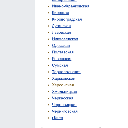
Ивано-Франковская
Киевская
Кировоградская
Луганская
Львовская
Николаевская
Одесская
Полтавская
Ровенская
Сумская
Тернопольская
Харьковская
Херсонская
Хмельницкая
Черкасская
Черновицкая
Черниговская
г.Киев