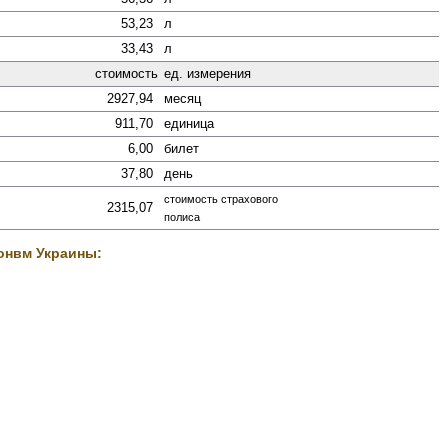
53,23
л
33,43
л
стоимость
ед. измерения
2927,94
месяц
911,70
единица
6,00
билет
37,80
день
стоимость страхового
2315,07
полиса
онвм Украины: