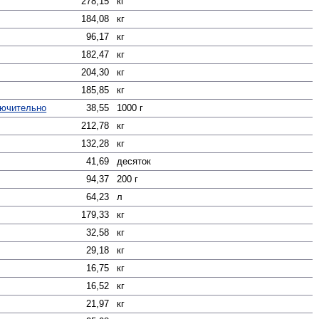
278,15
кг
184,08
кг
96,17
кг
182,47
кг
204,30
кг
185,85
кг
лючительно
38,55
1000 г
212,78
кг
132,28
кг
41,69
десяток
94,37
200 г
64,23
л
179,33
кг
32,58
кг
29,18
кг
16,75
кг
16,52
кг
21,97
кг