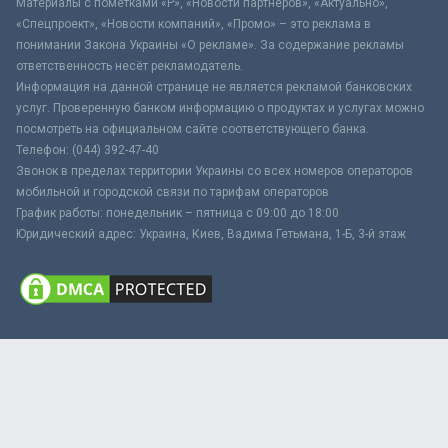
Материалы с пометками «Р», «Новости партнёров», «Актуально»,
«Спецпроект», «Новости компаний», «Промо» – это реклама в
понимании Закона Украины «О рекламе». За содержание рекламы
ответственность несёт рекламодатель.
Информация на данной странице не является рекламой банковских
услуг. Проверенную банком информацию о продуктах и услугах можно
посмотреть на официальном сайте соответствующего банка.
Телефон: (044) 392-47-40
Звонок в пределах территории Украины со всех номеров операторов
мобильной и городской связи по тарифам операторов
График работы: понедельник – пятница с 09:00 до 18:00
Юридический адрес: Украина, Киев, Вадима Гетьмана, 1-Б, 3-й этаж