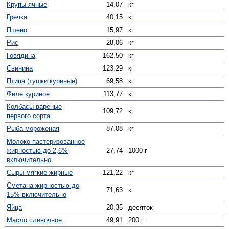
Крупы ячные
14,07
кг
Гречка
40,15
кг
Пшено
15,97
кг
Рис
28,06
кг
Говядина
162,50
кг
Свинина
123,29
кг
Птица (тушки куриные)
69,58
кг
Филе куриное
113,77
кг
Колбасы вареные
109,72
кг
первого сорта
Рыба мороженая
87,08
кг
Молоко пастеризованное
жирностью до 2,6%
27,74
1000 г
включительно
Сыры мягкие жирные
121,22
кг
Сметана жирностью до
71,63
кг
15% включительно
Яйца
20,35
десяток
Масло сливочное
49,91
200 г