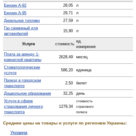
Бензин А-92
28,05
л
Бензин А-95
29,71
л
Дизельное топливо
27,59
л
Газ сжиженый для
15,90
л
автомобилей
ед.
Услуги
стоимость
измерения
Плата за аренду 1-
2628,49
месяц
комнатной квартиры
Стомато­логические
586,20
единица
услуги
Проезд в городском
2,50
билет
транспорте
Дошкольное образование
32,25
день
Услуги в сфере
стоимость
страхования личного
1279,34
страхового
транспорта
полиса
Средние цены на товары и услуги по регионвм Украины:
Украина