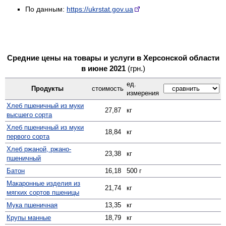
По данным:
https://ukrstat.gov.ua
Средние цены на товары и услуги в Херсонской области
в июне 2021
(грн.)
ед.
Продукты
стоимость
измерения
Хлеб пшеничный из муки
27,87
кг
высшего сорта
Хлеб пшеничный из муки
18,84
кг
первого сорта
Хлеб ржаной, ржано-
23,38
кг
пшеничный
Батон
16,18
500 г
Макаронные изделия из
21,74
кг
мягких сортов пшеницы
Мука пшеничная
13,35
кг
Крупы манные
18,79
кг