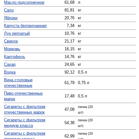
Масло подсолнечное
61,68
л
Сало
81,81
кг
Яблоки
20,76
кг
Капуста белокочанная
7,34
кг
Лук репчатый
10,76
кг
Свекла
21,17
кг
Морковь
16,15
кг
Картофель
14,76
кг
Сахар
24,65
кг
Водка
92,12
0,5 л
Вина столовые
61,79
0,75 л
отечественные
Пиво отечественных
17,48
0,5 л
марок
Сигареты с фильтром
пачка (20
47,08
отечественных марок
шт)
Сигареты с фильтром
пачка (20
54,38
медиум класса
шт)
Сигареты с фильтром
пачка (20
62,99
премиум класса
шт)