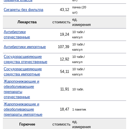
пачка (20
Сигареты без фильтра
43,12
шт)
ед.
Лекарства
стоимость
измерения
Антибиотики
10 табл./
19,24
отечественные
капсул
10 табл./
Антибиотики импортные
107,39
капсул
Сосудо­расширяющие
10 табл./
12,92
средства отечественные
капсул
Сосуд­орасширяющие
10 табл./
54,11
средства импортные
капсул
Жаро­понижающие и
обезболивающие
11,91
10 табл.
препараты
отечественные
Жаро­понижающие и
обезболивающие
18,47
1 пакетик
препараты импортные
ед.
Горючее
стоимость
измерения