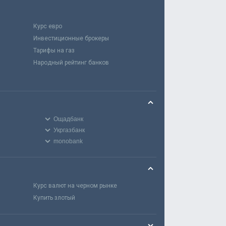
Курс евро
Инвестиционные брокеры
Тарифы на газ
Народный рейтинг банков
Ощадбанк
Укргазбанк
monobank
Курс валют на черном рынке
Купить злотый