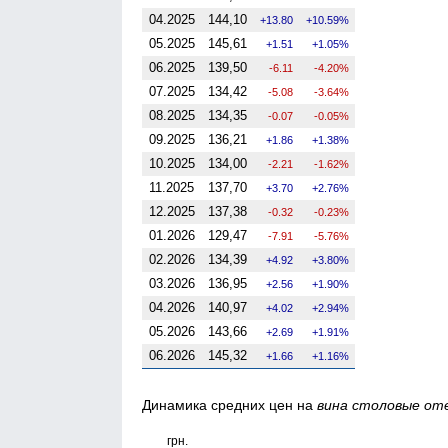
04.2025
144,10
13.80
10.59%
05.2025
145,61
1.51
1.05%
06.2025
139,50
-6.11
-4.20%
07.2025
134,42
-5.08
-3.64%
08.2025
134,35
-0.07
-0.05%
09.2025
136,21
1.86
1.38%
10.2025
134,00
-2.21
-1.62%
11.2025
137,70
3.70
2.76%
12.2025
137,38
-0.32
-0.23%
01.2026
129,47
-7.91
-5.76%
02.2026
134,39
4.92
3.80%
03.2026
136,95
2.56
1.90%
04.2026
140,97
4.02
2.94%
05.2026
143,66
2.69
1.91%
06.2026
145,32
1.66
1.16%
Динамика средних цен на
вина столовые от
грн.