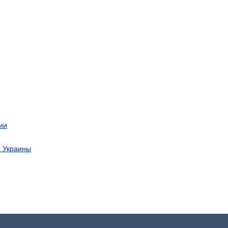
ии
С Украины