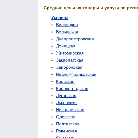
Средние цены на товары и услуги по реги
Украина
Винницкая
Волынская
Днепропетровская
Донецкая
Житомирская
Закарпатская
Запорожская
Ивано-Франковская
Киевская
Кировоградская
Луганская
Львовская
Николаевская
Одесская
Полтавская
Ровенская
Сумская