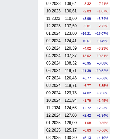
09.2023
108,64
-8.32
-7.11%
10.2023
106,61
-2.03
-1.87%
11.2023
110,60
3.99
3.74%
12.2023
107,59
-3.01
-2.72%
01.2024
123,80
16.21
15.07%
02.2024
124,41
0.61
0.49%
03.2024
120,39
-4.02
-3.23%
04.2024
107,37
-13.02
-10.81%
05.2024
108,32
0.95
0.88%
06.2024
119,71
11.39
10.52%
07.2024
126,48
6.77
5.66%
08.2024
119,71
-6.77
-5.35%
09.2024
123,73
4.02
3.36%
10.2024
121,94
-1.79
-1.45%
11.2024
124,66
2.72
2.23%
12.2024
127,08
2.42
1.94%
01.2025
126,00
-1.08
-0.85%
02.2025
125,17
-0.83
-0.66%
03.2025
130,30
5.13
4.10%