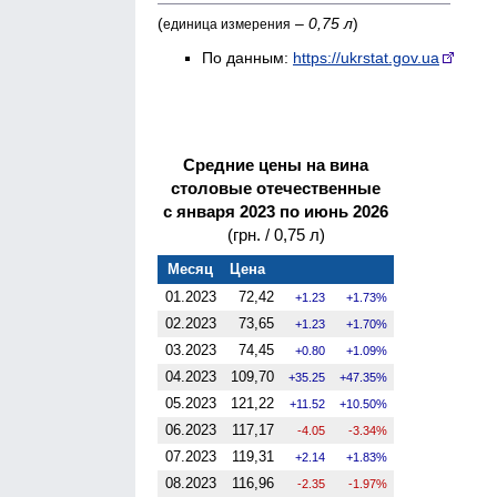
(
–
0,75 л
)
единица измерения
По данным:
https://ukrstat.gov.ua
Средние цены на вина
столовые отечественные
с января 2023 по июнь 2026
(грн. / 0,75 л)
Месяц
Цена
01.2023
72,42
1.23
1.73%
02.2023
73,65
1.23
1.70%
03.2023
74,45
0.80
1.09%
04.2023
109,70
35.25
47.35%
05.2023
121,22
11.52
10.50%
06.2023
117,17
-4.05
-3.34%
07.2023
119,31
2.14
1.83%
08.2023
116,96
-2.35
-1.97%