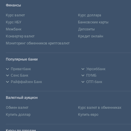
Финансы
Курс валют
Курс доллара
Курс НБУ
Банковские карты
Межбанк
Депозиты
Конвертер валют
Кредит онлайн
Мониторинг обменников криптовалют
Популярные банки
Приватбанк
Укрсиббанк
Сенс Банк
ПУМБ
Райффайзен Банк
ОТП банк
Валютный аукцион
Обмен валют
Курс валют в обменниках
Купить доллар
Купить евро
Курсы по городам