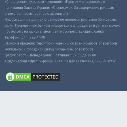
«Спецпроект», «Новости компаний», «Промо» – это реклама в
понимании Закона Украины «О рекламе». За содержание рекламы
ответственность несёт рекламодатель.
Информация на данной странице не является рекламой банковских
услуг. Проверенную банком информацию о продуктах и услугах можно
посмотреть на официальном сайте соответствующего банка.
Телефон: (044) 392-47-40
Звонок в пределах территории Украины со всех номеров операторов
мобильной и городской связи по тарифам операторов
График работы: понедельник – пятница с 09:00 до 18:00
Юридический адрес: Украина, Киев, Вадима Гетьмана, 1-Б, 3-й этаж