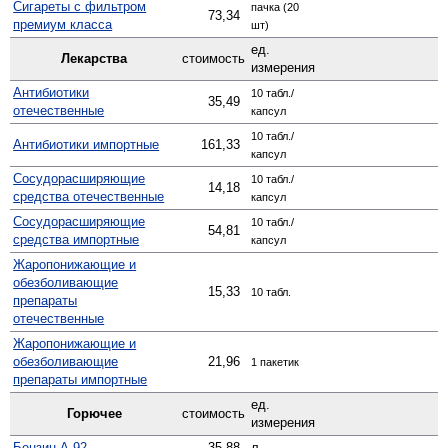
Сигареты с фильтром
пачка (20
73,34
премиум класса
шт)
ед.
Лекарства
стоимость
измерения
Антибиотики
10 табл./
35,49
отечественные
капсул
10 табл./
Антибиотики импортные
161,33
капсул
Сосудо­расширяющие
10 табл./
14,18
средства отечественные
капсул
Сосуд­орасширяющие
10 табл./
54,81
средства импортные
капсул
Жаро­понижающие и
обезболивающие
15,33
10 табл.
препараты
отечественные
Жаро­понижающие и
обезболивающие
21,96
1 пакетик
препараты импортные
ед.
Горючее
стоимость
измерения
Бензин А-92
35,88
л