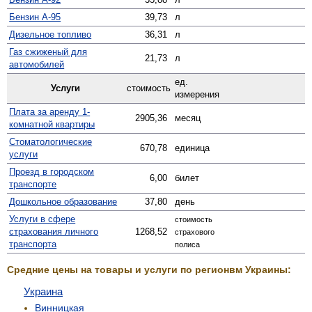
Бензин А-95
39,73
л
Дизельное топливо
36,31
л
Газ сжиженый для
21,73
л
автомобилей
ед.
Услуги
стоимость
измерения
Плата за аренду 1-
2905,36
месяц
комнатной квартиры
Стомато­логические
670,78
единица
услуги
Проезд в городском
6,00
билет
транспорте
Дошкольное образование
37,80
день
Услуги в сфере
стоимость
страхования личного
1268,52
страхового
транспорта
полиса
Средние цены на товары и услуги по регионвм Украины:
Украина
Винницкая