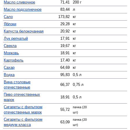
Масло сливочное
71,41
200 г
Масло подсолнечное
83,44
л
Сало
173,82
кг
Яблоки
29,28
кг
Капуста белокочанная
20,92
кг
Лук репчатый
17,91
кг
Свекла
19,67
кг
Морковь
18,91
кг
Картофель
17,40
кг
Сахар
64,69
кг
Водка
95,83
0,5 л
Вина столовые
66,37
0,75 л
отечественные
Пиво отечественных
18,91
0,5 л
марок
Сигареты с фильтром
пачка (20
55,72
отечественных марок
шт)
Сигареты с фильтром
пачка (20
63,09
медиум класса
шт)