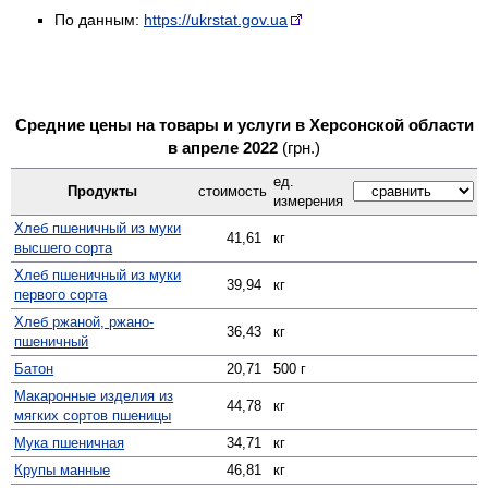
По данным:
https://ukrstat.gov.ua
Средние цены на товары и услуги в Херсонской области
в апреле 2022
(грн.)
ед.
Продукты
стоимость
измерения
Хлеб пшеничный из муки
41,61
кг
высшего сорта
Хлеб пшеничный из муки
39,94
кг
первого сорта
Хлеб ржаной, ржано-
36,43
кг
пшеничный
Батон
20,71
500 г
Макаронные изделия из
44,78
кг
мягких сортов пшеницы
Мука пшеничная
34,71
кг
Крупы манные
46,81
кг