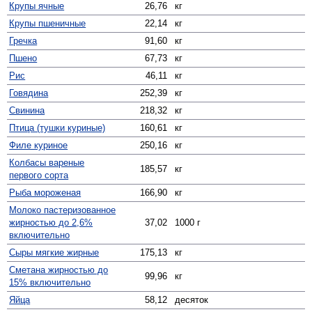
Крупы ячные
26,76
кг
Крупы пшеничные
22,14
кг
Гречка
91,60
кг
Пшено
67,73
кг
Рис
46,11
кг
Говядина
252,39
кг
Свинина
218,32
кг
Птица (тушки куриные)
160,61
кг
Филе куриное
250,16
кг
Колбасы вареные
185,57
кг
первого сорта
Рыба мороженая
166,90
кг
Молоко пастеризованное
жирностью до 2,6%
37,02
1000 г
включительно
Сыры мягкие жирные
175,13
кг
Сметана жирностью до
99,96
кг
15% включительно
Яйца
58,12
десяток