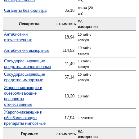
пачка (20
Сигареты без фильтра
35,18
шт)
ед.
Лекарства
стоимость
измерения
Антибиотики
10 табл./
18,94
отечественные
капсул
10 табл./
Антибиотики импортные
114,52
капсул
Сосудо­расширяющие
10 табл./
11,49
средства отечественные
капсул
Сосуд­орасширяющие
10 табл./
57,14
средства импортные
капсул
Жаро­понижающие и
обезболивающие
10,20
10 табл.
препараты
отечественные
Жаро­понижающие и
обезболивающие
17,94
1 пакетик
препараты импортные
ед.
Горючее
стоимость
измерения