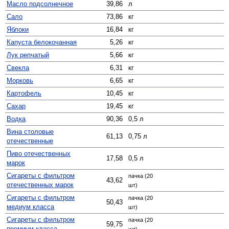
Масло подсолнечное
39,86
л
Сало
73,86
кг
Яблоки
16,84
кг
Капуста белокочанная
5,26
кг
Лук репчатый
5,66
кг
Свекла
6,31
кг
Морковь
6,65
кг
Картофель
10,45
кг
Сахар
19,45
кг
Водка
90,36
0,5 л
Вина столовые
61,13
0,75 л
отечественные
Пиво отечественных
17,58
0,5 л
марок
Сигареты с фильтром
пачка (20
43,62
отечественных марок
шт)
Сигареты с фильтром
пачка (20
50,43
медиум класса
шт)
Сигареты с фильтром
пачка (20
59,75
премиум класса
шт)