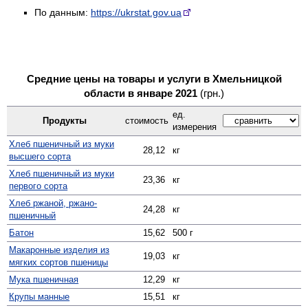
По данным:
https://ukrstat.gov.ua
Средние цены на товары и услуги в Хмельницкой
области в январе 2021
(грн.)
ед.
Продукты
стоимость
измерения
Хлеб пшеничный из муки
28,12
кг
высшего сорта
Хлеб пшеничный из муки
23,36
кг
первого сорта
Хлеб ржаной, ржано-
24,28
кг
пшеничный
Батон
15,62
500 г
Макаронные изделия из
19,03
кг
мягких сортов пшеницы
Мука пшеничная
12,29
кг
Крупы манные
15,51
кг