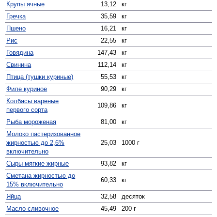
Крупы ячные
13,12
кг
Гречка
35,59
кг
Пшено
16,21
кг
Рис
22,55
кг
Говядина
147,43
кг
Свинина
112,14
кг
Птица (тушки куриные)
55,53
кг
Филе куриное
90,29
кг
Колбасы вареные
109,86
кг
первого сорта
Рыба мороженая
81,00
кг
Молоко пастеризованное
жирностью до 2,6%
25,03
1000 г
включительно
Сыры мягкие жирные
93,82
кг
Сметана жирностью до
60,33
кг
15% включительно
Яйца
32,58
десяток
Масло сливочное
45,49
200 г