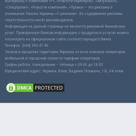
Материалы с пометками «Р», «Новости партнёров», «Актуально»,
«Спецпроект», «Новости компаний», «Промо» – это реклама в
понимании Закона Украины «О рекламе». За содержание рекламы
ответственность несёт рекламодатель.
Информация на данной странице не является рекламой банковских
услуг. Проверенную банком информацию о продуктах и услугах можно
посмотреть на официальном сайте соответствующего банка.
Телефон: (044) 392-47-40
Звонок в пределах территории Украины со всех номеров операторов
мобильной и городской связи по тарифам операторов
График работы: понедельник – пятница с 09:00 до 18:00
Юридический адрес: Украина, Киев, Вадима Гетьмана, 1-Б, 3-й этаж