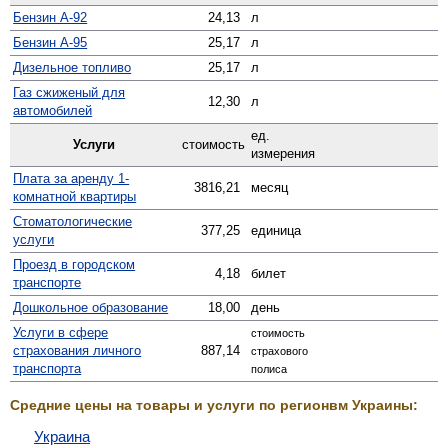
Бензин А-92
24,13
л
Бензин А-95
25,17
л
Дизельное топливо
25,17
л
Газ сжиженый для
12,30
л
автомобилей
ед.
Услуги
стоимость
измерения
Плата за аренду 1-
3816,21
месяц
комнатной квартиры
Стомато­логические
377,25
единица
услуги
Проезд в городском
4,18
билет
транспорте
Дошкольное образование
18,00
день
Услуги в сфере
стоимость
страхования личного
887,14
страхового
транспорта
полиса
Средние цены на товары и услуги по регионвм Украины:
Украина